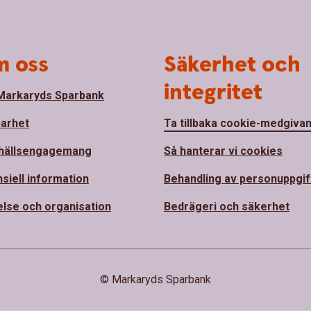
 oss
Säkerhet och
integritet
arkaryds Sparbank
barhet
Ta tillbaka cookie-medgiva
hällsengagemang
Så hanterar vi cookies
nsiell information
Behandling av personuppgif
else och organisation
Bedrägeri och säkerhet
© Markaryds Sparbank