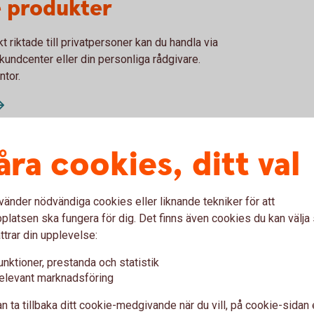
 produkter
t riktade till privatpersoner kan du handla via
kundcenter eller din personliga rådgivare.
ntor.
åra cookies, ditt val
vänder nödvändiga cookies eller liknande tekniker för att
anken
Från mobilen i v
latsen ska fungera för dig. Det finns även cookies du kan välj
ttrar din upplevelse:
Logga in i appen.
Klicka på 3 strecken läng
unktioner, prestanda och statistik
elevant marknadsföring
Klicka på Spara och plac
sökfältet.
Skriv räntefond eller obl
n ta tillbaka ditt cookie-medgivande när du vill, på cookie-sidan 