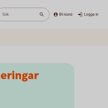
Sök
Bli kund
Logga in
ceringar