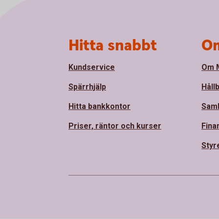
Sidfot
Hitta snabbt
Om
Kundservice
Om M
Spärrhjälp
Håll
Hitta bankkontor
Sam
Priser, räntor och kurser
Fina
Styr