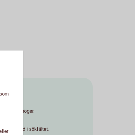
år app
a som
st upp till höger.
era.
igationsfond i sökfältet.
eller