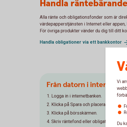
Handla räntebärande
Alla ränte och obligationsfonder som är direk
värdepapperstjänsten i Internet eller appen, 
För övriga produkter vänder du dig till ditt ko
Handla obligationer via ett
bankkontor
V
Vi an
Från datorn i internetb
webbp
förbä
Logga in i internetbanken.
Klicka på Spara och placera.
F
R
Klicka på börsskärmen.
Skriv räntefond eller obligationsfond i 
Du ka