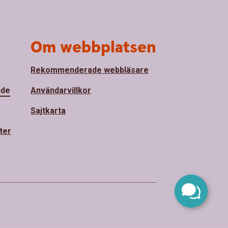
Om webbplatsen
Rekommenderade webbläsare
nde
Användarvillkor
Sajtkarta
ter