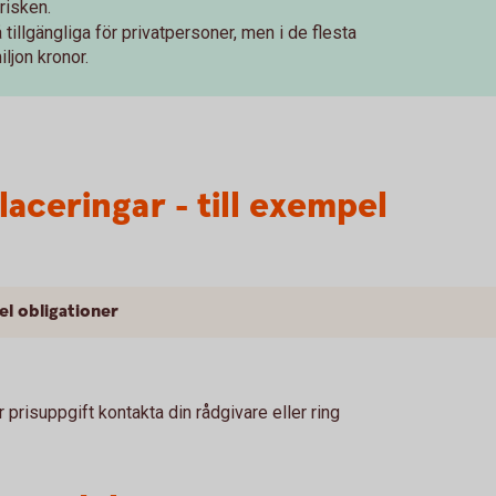
trisken.
 tillgängliga för privatpersoner, men i de flesta
ljon kronor.
laceringar - till exempel
l obligationer
prisuppgift kontakta din rådgivare eller ring