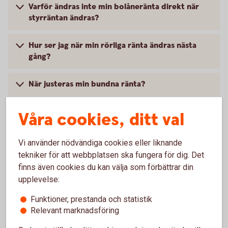
Varför ändras inte min bolåneränta direkt när
styrräntan ändras?
Hur ser jag när min rörliga ränta ändras nästa
gång?
När justeras min bundna ränta?
Våra cookies, ditt val
Vanliga frågor om bolåneräntor
Vi använder nödvändiga cookies eller liknande
tekniker för att webbplatsen ska fungera för dig. Det
finns även cookies du kan välja som förbättrar din
Vad är skillnaden mellan listränta och snittränta?
upplevelse:
Funktioner, prestanda och statistik
Vad avgör min bolåneränta?
Relevant marknadsföring