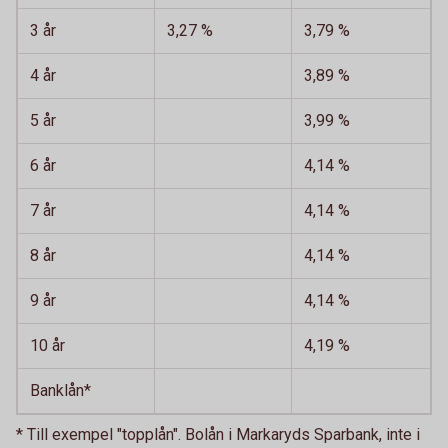
3 år
3,27 %
3,79 %
4 år
3,89 %
5 år
3,99 %
6 år
4,14 %
7 år
4,14 %
8 år
4,14 %
9 år
4,14 %
10 år
4,19 %
Banklån*
* Till exempel "topplån". Bolån i Markaryds Sparbank, inte i