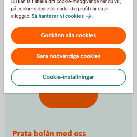
Du kan ta tillbaka ditt cookie-medgivande när du vill,
Vad är skillnaden på rörlig och bunden ränta?
på cookie-sidan eller under din profil när du är
inloggad.
Så hanterar vi cookies
.
Vad betyder bindningstid på bolån?
Godkänn alla cookies
Vad är effektiv ränta?
Bara nödvändiga cookies
Cookie-inställningar
Frågor?
Prata bolån med oss