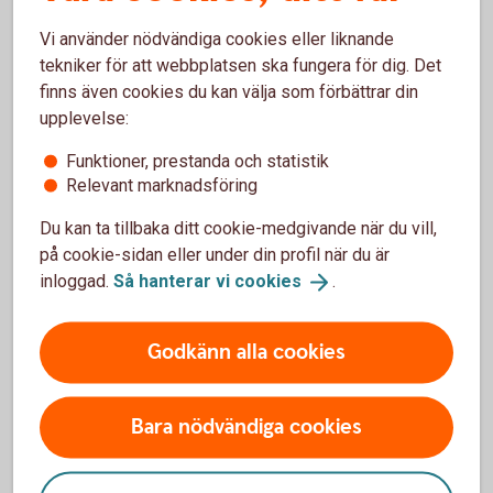
Vi använder nödvändiga cookies eller liknande
tekniker för att webbplatsen ska fungera för dig. Det
finns även cookies du kan välja som förbättrar din
upplevelse:
Rörlig eller bunden ränta?
Funktioner, prestanda och statistik
Relevant marknadsföring
Hur ska jag dela upp lånet på olika
räntebindningstider?
Du kan ta tillbaka ditt cookie-medgivande när du vill,
på cookie-sidan eller under din profil när du är
Vad är det för skillnad på rörlig och bunden
inloggad.
Så hanterar vi
cookies
.
ränta?
Godkänn alla cookies
Är inte rörlig ränta alltid mest fördelaktig?
Bara nödvändiga cookies
Hur ska jag tänka om ränteläget?