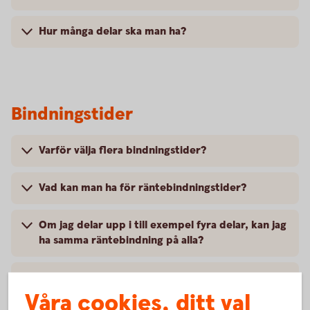
Hur många delar ska man ha?
Bindningstider
Varför välja flera bindningstider?
Vad kan man ha för räntebindningstider?
Om jag delar upp i till exempel fyra delar, kan jag
ha samma räntebindning på alla?
Jag vill inte ha lånet i flera delar, utan jag vill ha
hela lånet i en del och binda allt på samma
Våra cookies, ditt val
löptid. Kan jag inte få ha det så?