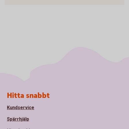
Sidfot
Hitta snabbt
Kundservice
Spärrhjälp