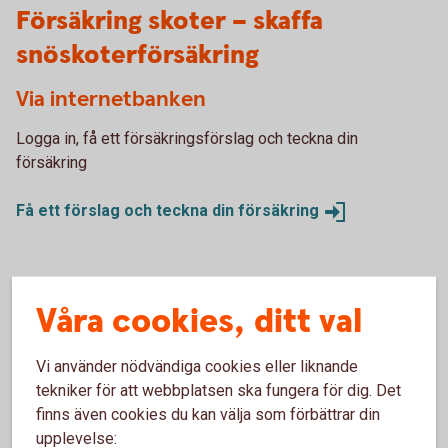
Försäkring skoter – skaffa
snöskoterförsäkring
Via internetbanken
Logga in, få ett försäkringsförslag och teckna din
försäkring
Få ett förslag och teckna din
försäkring
Via telefon
Våra cookies, ditt val
Vi hjälper dig gärna att teckna försäkringen över telefon.
Ring 0771-22 11 22.
Vi använder nödvändiga cookies eller liknande
tekniker för att webbplatsen ska fungera för dig. Det
Skaffa försäkring via
Kundcenter
finns även cookies du kan välja som förbättrar din
upplevelse: