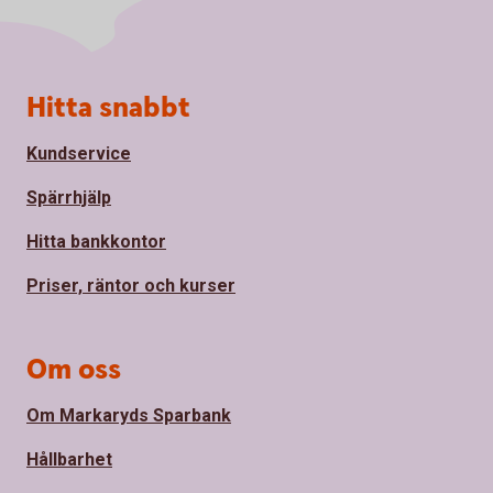
Sidfot
Hitta snabbt
Kundservice
Spärrhjälp
Hitta bankkontor
Priser, räntor och kurser
Om oss
Om Markaryds Sparbank
Hållbarhet