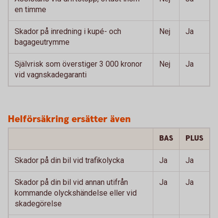
en timme
Skador på inredning i kupé- och
Nej
Ja
bagageutrymme
Självrisk som överstiger 3 000 kronor
Nej
Ja
vid vagnskadegaranti
Helförsäkring ersätter även
BAS
PLUS
Skador på din bil vid trafikolycka
Ja
Ja
Skador på din bil vid annan utifrån
Ja
Ja
kommande olyckshändelse eller vid
skadegörelse