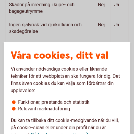
Skador på inredning i kupé- och
Nej
Ja
bagageutrymme
Ingen självrisk vid djurkollision och
Nej
Ja
skadegörelse
Ingen självrisk vid kollision med
Nej
Ja
utlandsregistrerat fordon
Våra cookies, ditt val
Vi använder nödvändiga cookies eller liknande
tekniker för att webbplatsen ska fungera för dig. Det
finns även cookies du kan välja som förbättrar din
Våra bilförsäkringar –
upplevelse:
produktfakta och villkor
Funktioner, prestanda och statistik
Relevant marknadsföring
Bilförsäkringarna BAS och PLUS - produktfakta
Du kan ta tillbaka ditt cookie-medgivande när du vill,
och villkor
på cookie-sidan eller under din profil när du är