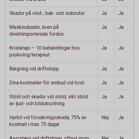
Skador på vind-, bak- och sidorutor
Ja
Ja
Maskinskador, även på
Ja
Ja
direktimporterade fordon
Kristerapi – 10 behandlingar hos
Ja
Ja
psykolog/terapeut
Bärgning vid driftstopp
Ja
Ja
Dina kostnader för ombud vid tvist
Ja
Ja
Stöld och skador vid stöld, inkl stöld
Ja
Ja
av ljud- och bildutrustning
Hyrbil vid försäkringsskada, 75% av
Nej
Ja
kostnad i max 75 dagar
Assistans vid driftstopp, oftast inom
Nej
Ja