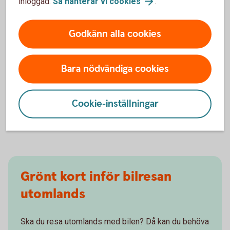
inloggad.
Så hanterar vi
cookies
.
Hur minskar jag risken för inbrott, stöld och
skador?
Godkänn alla cookies
Hur anmäler jag skada?
Bara nödvändiga cookies
Hur ställer jag av bilen och avslutar min
försäkring?
Cookie-inställningar
Ingår trafikförsäkring i bilförsäkringen?
Grönt kort inför bilresan
utomlands
Ska du resa utomlands med bilen? Då kan du behöva