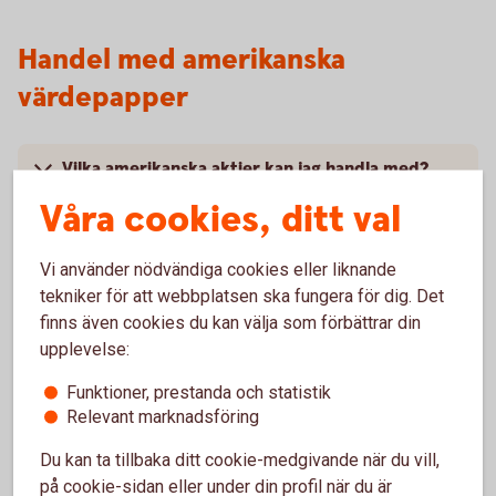
Handel med amerikanska
värdepapper
Vilka amerikanska aktier kan jag handla med?
Våra cookies, ditt val
Vilka kan handla?
Vi använder nödvändiga cookies eller liknande
Vilket courtage gäller för amerikanska aktier
tekniker för att webbplatsen ska fungera för dig. Det
online?
finns även cookies du kan välja som förbättrar din
upplevelse:
När ska aktierna betalas?
Funktioner, prestanda och statistik
Relevant marknadsföring
När kan man lägga order?
Du kan ta tillbaka ditt cookie-medgivande när du vill,
på cookie-sidan eller under din profil när du är
Är det realtidskurser även för amerikanska