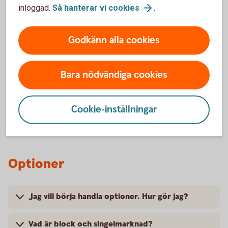
inloggad.
Så hanterar vi
cookies
.
aktier?
Måste man ha valutan amerikanska dollar (USD)
Godkänn alla cookies
för att kunna handla amerikanska aktier?
Bara nödvändiga cookies
Hur öppnas valutakonton?
Avgift för valutaväxling?
Cookie-inställningar
Optioner
Jag vill börja handla optioner. Hur gör jag?
Vad är block och singelmarknad?