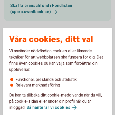
Skaffa branschfond i Fondlistan
(spara.swedbank.se)
Våra cookies, ditt val
Globala och regionala
branschfonder
Vi använder nödvändiga cookies eller liknande
tekniker för att webbplatsen ska fungera för dig. Det
Det finns två typer av branschfonder - globala och
finns även cookies du kan välja som förbättrar din
regionala. Den förstnämnda kategorin investerar mest på
upplevelse:
global basis. Detta minskar risken då en bolagsspecifik
händelse inte har inte samma inverkan i en global fond som
Funktioner, prestanda och statistik
en regional. De globala branschfonderna har med andra ord
Relevant marknadsföring
oftast en lägre risk, än de regionala, där även svängningarna
Du kan ta tillbaka ditt cookie-medgivande när du vill,
i avkastning kan vara större.
på cookie-sidan eller under din profil när du är
inloggad.
Så hanterar vi
cookies
.