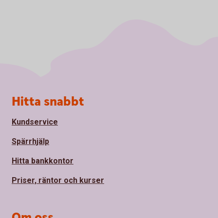
Sidfot
Hitta snabbt
Kundservice
Spärrhjälp
Hitta bankkontor
Priser, räntor och kurser
Om oss