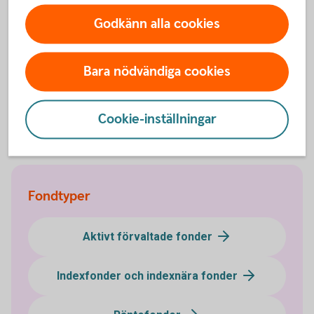
Mer information
Godkänn alla cookies
Våra temafonder / branschfonder
Bara nödvändiga cookies
(swedbank-aktiellt.se)
Fondtyper - lär dig mer om olika typer av
fonder
Fonder - börja
fondspara
Cookie-inställningar
Fondtyper
Aktivt förvaltade fonder
Indexfonder och indexnära fonder