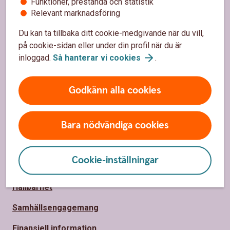
Funktioner, prestanda och statistik
Relevant marknadsföring
Sidfot
Hitta snabbt
Du kan ta tillbaka ditt cookie-medgivande när du vill,
Kundservice
på cookie-sidan eller under din profil när du är
inloggad.
Så hanterar vi
cookies
.
Spärrhjälp
Hitta bankkontor
Godkänn alla cookies
Priser, räntor och kurser
Bara nödvändiga cookies
Om oss
Cookie-inställningar
Om Markaryds Sparbank
Hållbarhet
Samhällsengagemang
Finansiell information