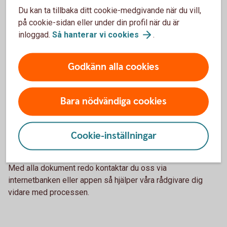
bostadens värde, med möjlighet att ansöka om
Du kan ta tillbaka ditt cookie-medgivande när du vill,
amorteringsfrihet i fem år. För detta behövs:
på cookie-sidan eller under din profil när du är
inloggad.
Så hanterar vi
cookies
.
Ett slutbesked från kommunen som visar att bostaden
får tas i bruk.
En slutvärdering av aktuellt marknadsvärde; anlita en
Godkänn alla cookies
mäklare.
Boka värdering hos
Fastighetsbyrån
Slutbesiktning före slutfakturabetalning; återlämna
Bara nödvändiga cookies
spärrförbindelsen vid behov. Eventuell spärrförbindelse
ska ha kommit åter från husleverantören/byggaren till
banken.
Cookie-inställningar
Behöver du juridisk vägledning? Kontakta gärna vår
samarbetspartner Annerstad Juristbyrå.
Med alla dokument redo kontaktar du oss via
internetbanken eller appen så hjälper våra rådgivare dig
vidare med processen.