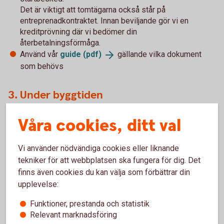
Det är viktigt att tomtägarna också står på
entreprenadkontraktet. Innan beviljande gör vi en
kreditprövning där vi bedömer din
återbetalningsförmåga.
Använd vår
guide
(pdf)
gällande vilka dokument
som behövs
3. Under byggtiden
Skicka dina fakturor via internetbanken eller appen så
Våra cookies, ditt val
sköter vi betalningen till husleverantören. Vid start får du
instruktioner om hur fakturorna ska skickas.
Vi använder nödvändiga cookies eller liknande
tekniker för att webbplatsen ska fungera för dig. Det
4. När huset är färdigbyggt
finns även cookies du kan välja som förbättrar din
upplevelse:
När huset är klart utförs en slutgiltig kreditprövning baserad
Funktioner, prestanda och statistik
på en slutvärdering av bostaden. Efter godkännande kan
Relevant marknadsföring
byggnadslånet omvandlas till ett bolån upp till 90 % av