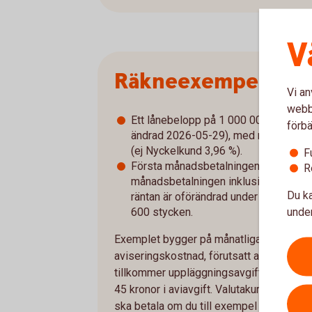
V
Räkneexempel bol
Vi an
webbp
Ett lånebelopp på 1 000 000 kronor, ti
förbä
ändrad 2026-05-29), med rak amorterin
(ej Nyckelkund 3,96 %).
F
Första månadsbetalningen inklusive a
R
månadsbetalningen inklusive amorterin
Du ka
räntan är oförändrad under lånets löpt
under
600 stycken.
Exemplet bygger på månatliga aviseringar
aviseringskostnad, förutsatt att du är Ny
tillkommer uppläggningsavgift på 650 kro
45 kronor i aviavgift. Valutakursföränd
ska betala om du till exempel har inkomst 