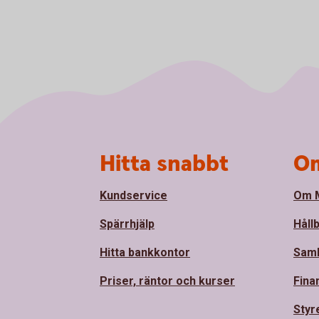
Sidfot
Hitta snabbt
Om
Kundservice
Om M
Spärrhjälp
Håll
Hitta bankkontor
Sam
Priser, räntor och kurser
Fina
Styr