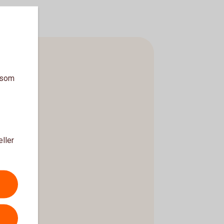
a som
eller