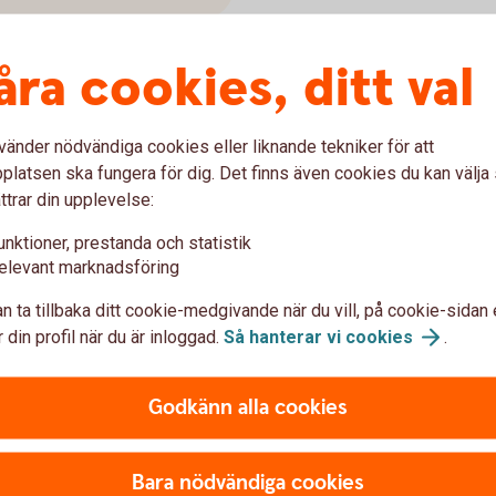
åra cookies, ditt val
ån
vänder nödvändiga cookies eller liknande tekniker för att
latsen ska fungera för dig. Det finns även cookies du kan välj
ll 3,89 % ränta (3 mån bunden, listränta senast
ttrar din upplevelse:
g återbetalningstid 50 år, effektiv ränta: 3,96 %
unktioner, prestanda och statistik
mortering är 4 908 kronor, sista
elevant marknadsföring
g är 1 672 kronor, totalt belopp att betala om
n ta tillbaka ditt cookie-medgivande när du vill, på cookie-sidan 
id är 1 974 121 kronor. Antalet avbetalningar är
 din profil när du är inloggad.
Så hanterar vi
cookies
.
, utan uppläggningsavgift eller
Godkänn alla cookies
ckelkund och aviseras digitalt. För ej Nyckelkund
nor. Vid postala avier tillkommer en kostnad på
ringar kan komma att påverka beloppen som du
Bara nödvändiga cookies
i annan valuta än lånet. Lånet förutsätter att