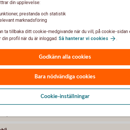
ttrar din upplevelse:
pköpserbjudande till aktieägarna i Arise
unktioner, prestanda och statistik
ande till aktieägarna i Backaheden
elevant marknadsföring
n ta tillbaka ditt cookie-medgivande när du vill, på cookie-sidan 
y Group AB (publ)
 din profil när du är inloggad.
Så hanterar vi cookies
.
e AB (publ)
Godkänn alla cookies
 SBB i samband med noteringen av Sveafastigheter
Bara nödvändiga cookies
B (publ)
Cookie-inställningar
Fastighetsföretagen AB (publ)
B (publ)