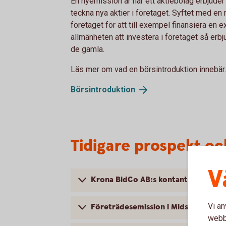
En nyemission är när ett aktiebolag erbjuder 
teckna nya aktier i företaget. Syftet med en 
företaget för att till exempel finansiera en 
allmänheten att investera i företaget så erbju
de gamla.
Läs mer om vad en börsintroduktion innebär.
Börsintroduktion
Tidigare prospekt o
V
Krona BidCo AB:s kontanta budpliktsb
Vi an
Företrädesemission i Midsummer AB
webbp