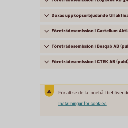
Företrädesemission i Logistea AB (p
Doxas uppköpserbjudande till aktie
Företrädesemission i Castellum Akti
Företrädesemission i Besqab AB (pu
Företrädesemission i CTEK AB (publ
För att se detta innehåll behöver d
Inställningar för cookies