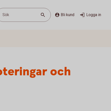
Sök
Bli kund
Logga in
oteringar och