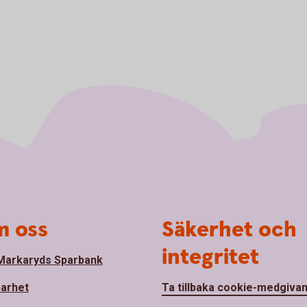
 oss
Säkerhet och
integritet
arkaryds Sparbank
barhet
Ta tillbaka cookie-medgiva