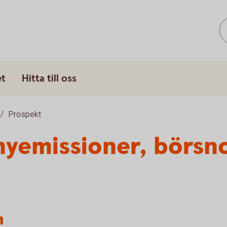
et
Hitta till oss
Prospekt
nyemissioner, börsn
n