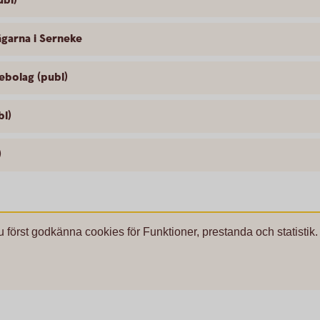
ubl)
ägarna i Serneke
ebolag (publ)
bl)
)
u först godkänna cookies för Funktioner, prestanda och statistik.