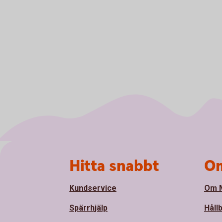
Sidfot
Hitta snabbt
Om
Kundservice
Om M
Spärrhjälp
Håll