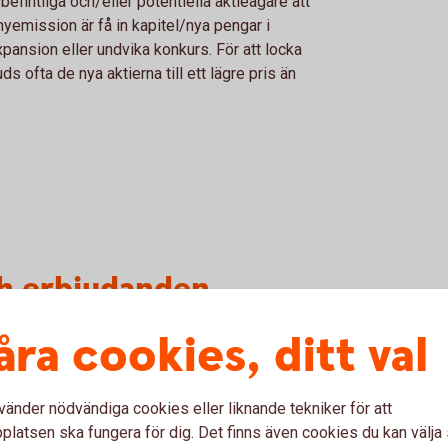
befintliga och/eller potentiella aktieägare att
nyemission är få in kapitel/nya pengar i
expansion eller undvika konkurs. För att locka
ds ofta de nya aktierna till ett lägre pris än
ch erbjudanden
åra cookies, ditt val
ud till aktieägarna i Krona Public Real Estate
vänder nödvändiga cookies eller liknande tekniker för att
 (publ)
latsen ska fungera för dig. Det finns även cookies du kan välj