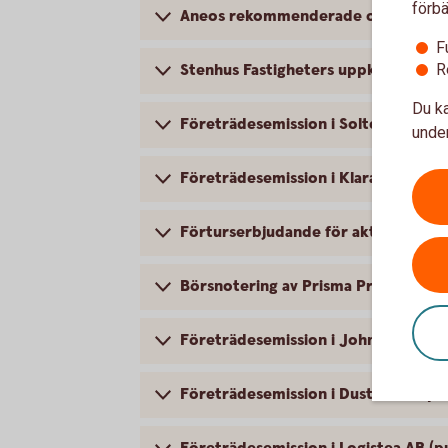
förbä
Aneos rekommenderade offentliga up
F
Stenhus Fastigheters uppköpserbjud
R
Du ka
Företrädesemission i Soltech Energ
under
Företrädesemission i KlaraBo Sverig
Förturserbjudande för aktieägare i
Börsnotering av Prisma Properties A
Företrädesemission i John Mattson 
Företrädesemission i Dustin Group A