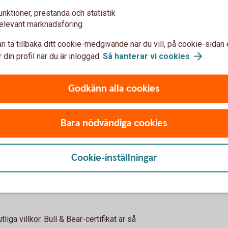
unktioner, prestanda och statistik
en eller isin (till exempel bull apple x2)
elevant marknadsföring
n ta tillbaka ditt cookie-medgivande när du vill, på cookie-sidan 
 din profil när du är inloggad.
Så hanterar vi
cookies
.
Godkänn alla cookies
fikat betalar man courtage, precis som vid
certifikat i internetbanken och
Bara nödvändiga cookies
gäller ordinarie prislista. Vid handel tas en
fikats värde vid marknadens öppning
ngskurs justerat med marginaluttag. Se
Cookie-inställningar
r information om marginaluttag.
liga villkor. Bull & Bear-certifikat är så