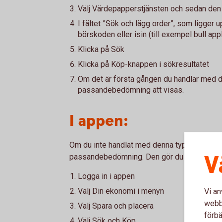
Välj Värdepapperstjänsten och sedan den 
I fältet ”Sök och lägg order”, som ligger up
börskoden eller isin (till exempel bull app
Klicka på Sök
Klicka på Köp-knappen i sökresultatet
Om det är första gången du handlar med
passandebedömning att visas.
I appen:
Om du inte handlat med denna typ av värdep
V
passandebedömning. Den gör du vid köp i in
Logga in i appen
Välj Din ekonomi i menyn
Vi an
webbp
Välj Spara och placera
förbä
Välj Sök och Köp