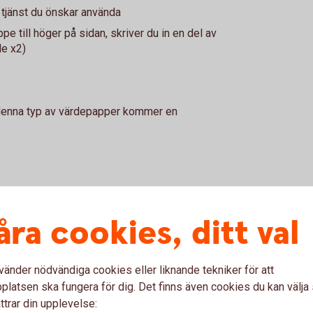
tjänst du önskar använda
pe till höger på sidan, skriver du in en del av
le x2)
 denna typ av värdepapper kommer en
apper tidigare behöver du göra en
åra cookies, ditt val
ternetbanken.
vänder nödvändiga cookies eller liknande tekniker för att
latsen ska fungera för dig. Det finns även cookies du kan välj
ttrar din upplevelse: