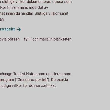
i slutliga villkor dokumenteras dessa som
villkor tillsammans med det av
 innan du handlar. Slutliga villkor samt
an.
rospekt
t via börsen – fyll i och maila in blanketten
, Exchange Traded Notes som emitteras som
sprogram (”Grundprospektet”). De exakta
utliga villkor för dessa certifikat.