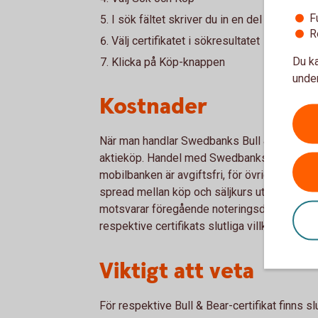
F
I sök fältet skriver du in en del av börskod
R
Välj certifikatet i sökresultatet
Du ka
Klicka på Köp-knappen
under
Kostnader
När man handlar Swedbanks Bull & Bear-certi
aktieköp. Handel med Swedbanks Bull & Bear-
mobilbanken är avgiftsfri, för övriga kanaler 
spread mellan köp och säljkurs ut. Ett certi
motsvarar föregående noteringsdags stängni
respektive certifikats slutliga villkor för me
Viktigt att veta
För respektive Bull & Bear-certifikat finns slut