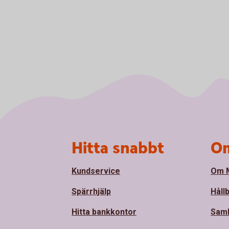
Sidfot
Hitta snabbt
Om
Kundservice
Om M
Spärrhjälp
Håll
Hitta bankkontor
Sam