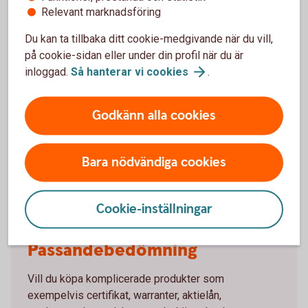
Relevant marknadsföring
En effektiv finansieringsform av aktie innehav.
Du kan ta tillbaka ditt cookie-medgivande när du vill,
Flexibel lösning som kan anpassas till kundens behov.
Administrativ förenkling.
på cookie-sidan eller under din profil när du är
inloggad.
Så hanterar vi
cookies
.
Nackdelar
Godkänn alla cookies
Bilateralt avtal – inte handlat över börs.
Görs bara i stor volym.
Bara nödvändiga cookies
Cookie-inställningar
Passandebedömning
Vill du köpa komplicerade produkter som
exempelvis certifikat, warranter, aktielån,