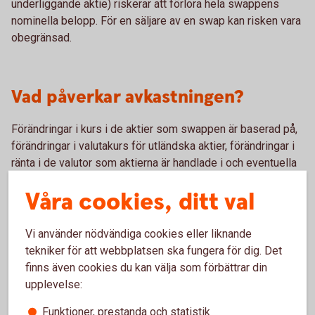
underliggande aktie) riskerar att förlora hela swappens
nominella belopp. För en säljare av en swap kan risken vara
obegränsad.
Vad påverkar avkastningen?
Förändringar i kurs i de aktier som swappen är baserad på,
förändringar i valutakurs för utländska aktier, förändringar i
ränta i de valutor som aktierna är handlade i och eventuella
förändringar i lagstiftning i Sverige och andra länder som
Våra cookies, ditt val
anknyter till de aktier som finns i swappen
Vi använder nödvändiga cookies eller liknande
tekniker för att webbplatsen ska fungera för dig. Det
För- och nackdelar med aktieswap
finns även cookies du kan välja som förbättrar din
upplevelse:
Fördelar
Funktioner, prestanda och statistik