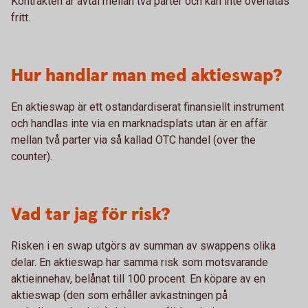
Kontrakten är avtal mellan två parter och kan inte överlåtas
fritt.
Hur handlar man med aktieswap?
En aktieswap är ett ostandardiserat finansiellt instrument
och handlas inte via en marknadsplats utan är en affär
mellan två parter via så kallad OTC handel (over the
counter).
Vad tar jag för risk?
Risken i en swap utgörs av summan av swappens olika
delar. En aktieswap har samma risk som motsvarande
aktieinnehav, belånat till 100 procent. En köpare av en
aktieswap (den som erhåller avkastningen på