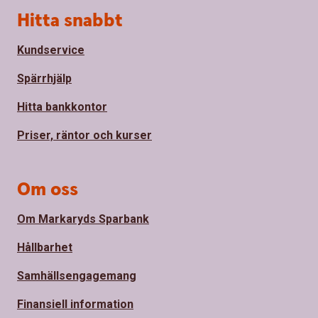
Sidfot
Hitta snabbt
Kundservice
Spärrhjälp
Hitta bankkontor
Priser, räntor och kurser
Om oss
Om Markaryds Sparbank
Hållbarhet
Samhällsengagemang
Finansiell information