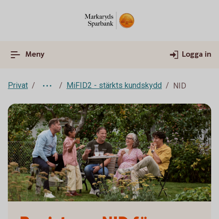
Meny
Logga in
Privat
MiFID2 - stärkts kundskydd
NID