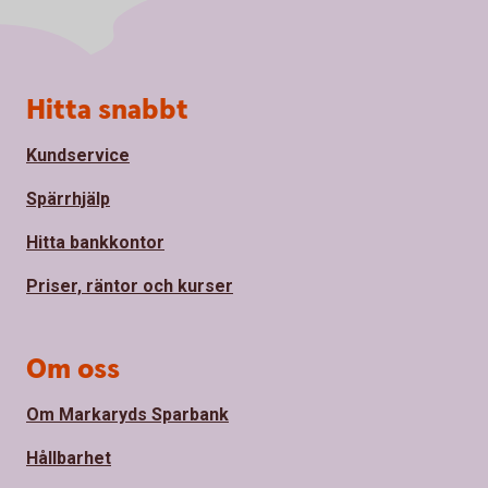
Sidfot
Hitta snabbt
Kundservice
Spärrhjälp
Hitta bankkontor
Priser, räntor och kurser
Om oss
Om Markaryds Sparbank
Hållbarhet