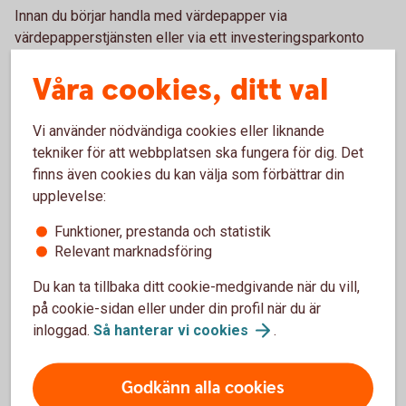
Innan du börjar handla med värdepapper via
värdepapperstjänsten eller via ett investeringsparkonto
(ISK) behöver du registrera uppgifter om ditt
Våra cookies, ditt val
medborgarskap. Det gör du i internetbanken under Övriga
tjänster eller i appen under Personuppgifter, Registrera
Nationellt ID.
Vi använder nödvändiga cookies eller liknande
tekniker för att webbplatsen ska fungera för dig. Det
Kontakta oss om du har problem att registrera dina
finns även cookies du kan välja som förbättrar din
uppgifter så hjälper vi dig.
upplevelse:
Funktioner, prestanda och statistik
Relevant marknadsföring
Här hittar du ditt NID
Du kan ta tillbaka ditt cookie-medgivande när du vill,
på cookie-sidan eller under din profil när du är
Här hittar du landskoder som behövs för att skapa ett NID.
inloggad.
Så hanterar vi
cookies
.
Vad är CONCAT?
Godkänn alla cookies