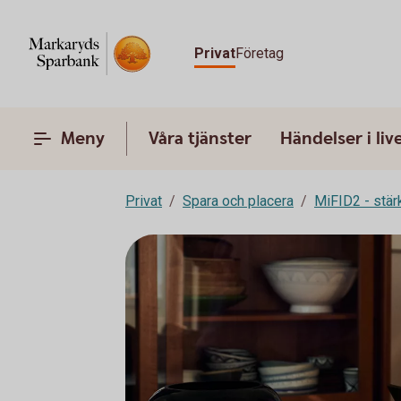
Privat
Företag
Meny
Våra tjänster
Händelser i liv
Privat
Spara och placera
MiFID2 - stä