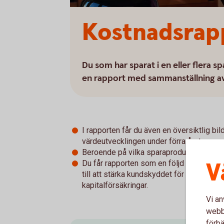
Kostnadsrap
Du som har sparat i en eller flera 
en rapport med sammanställning av 
I rapporten får du även en översiktlig bil
värdeutvecklingen under förra året.
Beroende på vilka sparaprodukter du har 
V
Du får rapporten som en följd av EU-reg
till att stärka kundskyddet för dig som p
kapitalförsäkringar.
Vi an
webbp
förbä