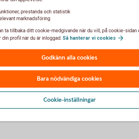
ter med
Frågor och s
unktioner, prestanda och statistik
elevant marknadsföring
Frågor och svar
kostnad
n ta tillbaka ditt cookie-medgivande när du vill, på cookie-sidan 
 din profil när du är inloggad.
Så hanterar vi
cookies
.
Godkänn alla cookies
Bara nödvändiga cookies
Kontakta os
Cookie-inställningar
Kundservice för
privatp