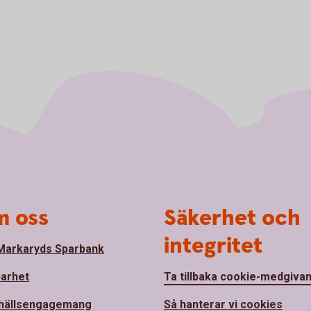
 oss
Säkerhet och
integritet
arkaryds Sparbank
barhet
Ta tillbaka cookie-medgiva
hällsengagemang
Så hanterar vi cookies