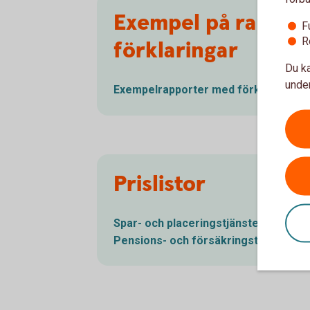
Exempel på rappor
F
R
förklaringar
Du ka
under
Exempelrapporter med
förklaringar
Prislistor
Spar- och
placeringstjänster
Pensions- och
försäkringstjänster