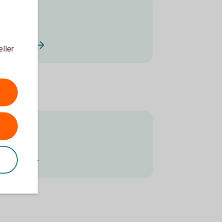
var
srapport
eller
s
ersoner