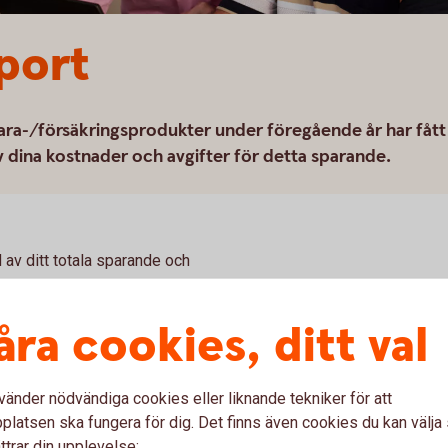
port
spara-/försäkringsprodukter under föregående år har fått
dina kostnader och avgifter för detta sparande.
d av ditt totala sparande och
kan rapporten vara olika många sidor.
åra cookies, ditt val
leringarna MiFID2 och IDD, som båda syftar
lacerar i sparaprodukter inklusive
vänder nödvändiga cookies eller liknande tekniker för att
latsen ska fungera för dig. Det finns även cookies du kan välj
ttrar din upplevelse: