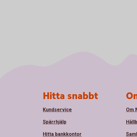
Sidfot
Hitta snabbt
Om
Kundservice
Om M
Spärrhjälp
Håll
Hitta bankkontor
Sam