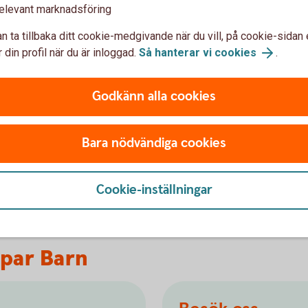
elevant marknadsföring
tion
n ta tillbaka ditt cookie-medgivande när du vill, på cookie-sidan 
 som främjar miljörelaterade eller sociala
 din profil när du är inloggad.
Så hanterar vi cookies
.
derna beaktar någon av dessa egenskaper eller
rka graden av hållbarhet i dina investeringar
Godkänn alla cookies
r om det och hur Swedbank Försäkring arbetar
 kapital- och pensionsförsäkringar nedan.
Bara nödvändiga cookies
r
bete
Cookie-inställningar
spar Barn