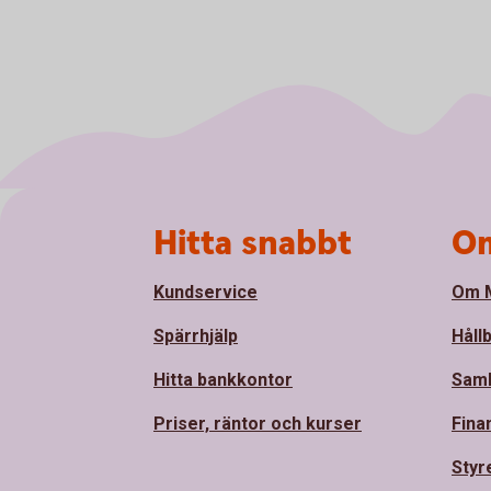
Sidfot
Hitta snabbt
Om
Kundservice
Om M
Spärrhjälp
Håll
Hitta bankkontor
Sam
Priser, räntor och kurser
Fina
Styr