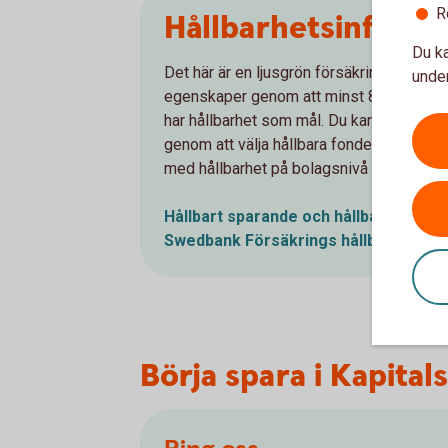
R
Hållbarhetsinforma
Du ka
Det här är en ljusgrön försäkringsprodukt
under
egenskaper genom att minst 80 % av fon
har hållbarhet som mål. Du kan själv påve
genom att välja hållbara fonder. Läs me
med hållbarhet på bolagsnivå samt i sina
Hållbart sparande och hållbara fonde
Swedbank Försäkrings hållbarhetsar
Börja spara i Kapital