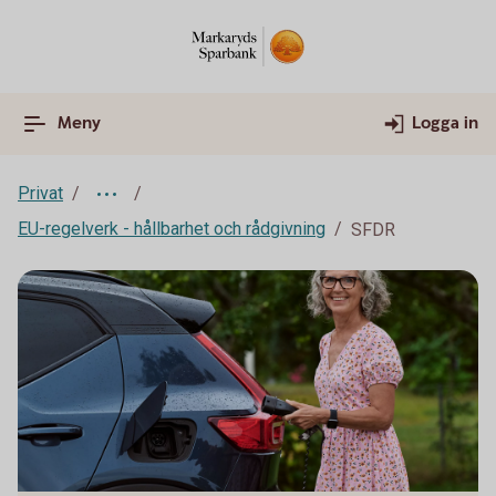
Meny
Logga in
Privat
EU-regelverk - hållbarhet och rådgivning
SFDR