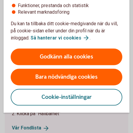
väljer vilka områden som är speciellt viktiga för dig.
Funktioner, prestanda och statistik
Vi hjälper dig hitta fonder som möter dina önskemål.
Relevant marknadsföring
Du kan ta tillbaka ditt cookie-medgivande när du vill,
Finansiella produkter som undviker negativa
på cookie-sidan eller under din profil när du är
konsekvenser
inloggad.
Så hanterar vi
cookies
.
Godkänn alla cookies
Så hittar du hållbara fonder
Bara nödvändiga cookies
Under fliken Hållbarhet finns flera hållbarhetsmått så
att du själv kan jämföra och göra hållbara val.
Cookie-inställningar
1. Gå till vår fondlista
2. Klicka på "Hållbarhet"
Vår
Fondlista