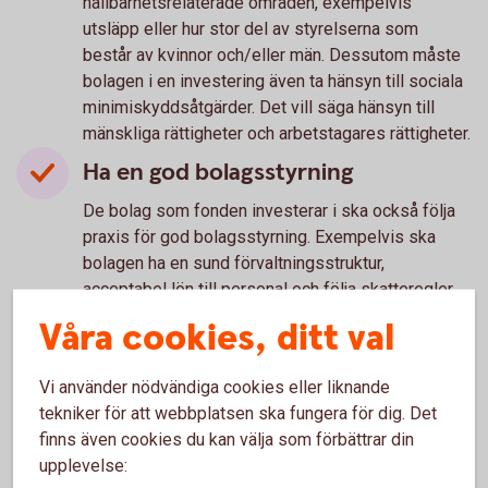
hållbarhetsrelaterade områden, exempelvis
utsläpp eller hur stor del av styrelserna som
består av kvinnor och/eller män. Dessutom måste
bolagen i en investering även ta hänsyn till sociala
minimiskyddsåtgärder. Det vill säga hänsyn till
mänskliga rättigheter och arbetstagares rättigheter.
Ha en god bolagsstyrning
De bolag som fonden investerar i ska också följa
praxis för god bolagsstyrning. Exempelvis ska
bolagen ha en sund förvaltningsstruktur,
acceptabel lön till personal och följa skatteregler.
Våra cookies, ditt val
Vi använder nödvändiga cookies eller liknande
Vad värnar du om?
tekniker för att webbplatsen ska fungera för dig. Det
finns även cookies du kan välja som förbättrar din
En fond kan välja bort sådant som har negativ
upplevelse:
påverkan exempelvis miljö och social hållbarhet. Du