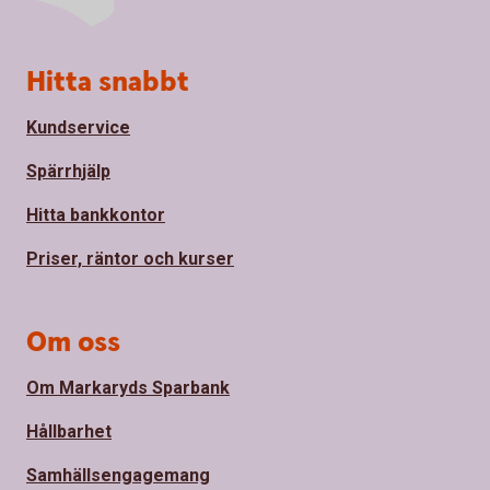
Sidfot
Hitta snabbt
Kundservice
Spärrhjälp
Hitta bankkontor
Priser, räntor och kurser
Om oss
Om Markaryds Sparbank
Hållbarhet
Samhällsengagemang