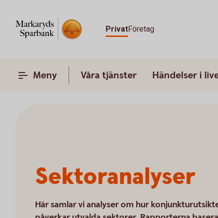
Privat
Företag
Meny
Våra tjänster
Händelser i liv
Sektoranalyser
Här samlar vi analyser om hur konjunkturutsikt
påverkar utvalda sektorer. Rapporterna basera