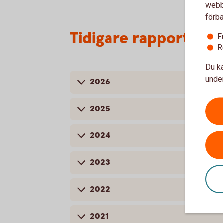
webbp
förbä
Tidigare rapporter
F
R
Du ka
under
2026
2025
2024
2023
2022
2021