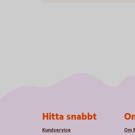
Sidfot
Hitta snabbt
Om
Kundservice
Om M