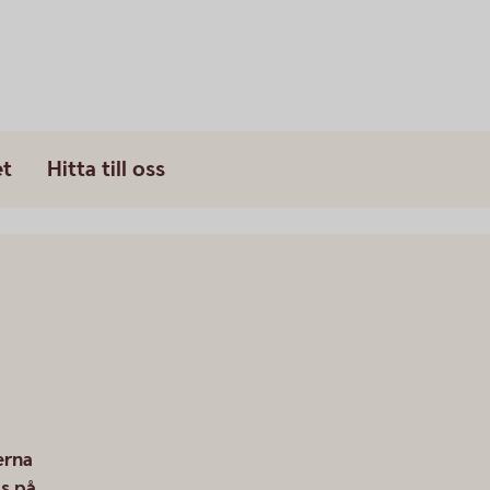
et
Hitta till oss
erna
s på