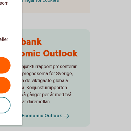
Inställningar för cookies
a som
Swedbank
eller
Economic Outlook
Bankens konjunkturrapport presenterar
de senaste prognoserna för Sverige,
Baltikum och de viktigaste globala
ekonomierna. Konjunkturrapporten
utkommer två gånger per år med två
uppdateringar däremellan.
Swedbank Economic
Outlook