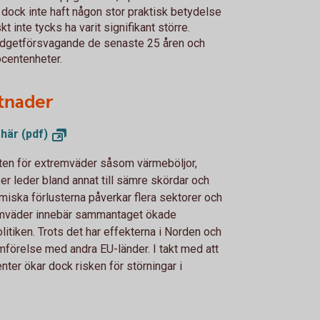
 dock inte haft någon stor praktisk betydelse
t inte tycks ha varit signifikant större.
udgetförsvagande de senaste 25 åren och
ocentenheter.
tnader
 här
(pdf)
ten för extremväder såsom värmeböljor,
 leder bland annat till sämre skördar och
iska förlusterna påverkar flera sektorer och
remväder innebär sammantaget ökade
litiken. Trots det har effekterna i Norden och
jämförelse med andra EU-länder. I takt med att
ter ökar dock risken för störningar i