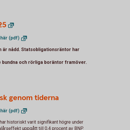
25
 här
(pdf)
 är nådd. Statsobligationsräntor har
 bundna och rörliga boräntor framöver.
läsk genom tiderna
 här
(pdf)
 historiskt varit signifikant högre under
alårseffekt uppgått till 0,4 procent av BNP.