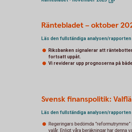
Räntebladet – oktober 20
Läs den fullständiga analysen/rapporten
Riksbanken signalerar att räntebotten
fortsatt uppåt.
Vi reviderar upp prognoserna på både
Svensk finanspolitik: Valf
Läs den fullständiga analysen/rapporten
Regeringars bedömda ”reformutrymme” har
valår. Enligt våra beräkningar har denna v