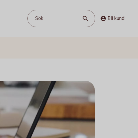
Sök
Bli kund