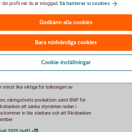
 din profil när du är inloggad.
Så hanterar vi
cookies
.
höst ger lägre rörliga bolåneräntor i år.
r, drivet av ökade försvarssatsningar.
Godkänn alla cookies
Bara nödvändiga cookies
delsstatistiken
Cookie-inställningar
nta
edgång i detaljhandeln i maj, men det är
torer. Detaljhandeln är bara en del av hushållens
 minst lika viktiga för tolkningen av
n, näringslivets produktion samt BNP för
iksbanken att sänka styrräntan redan i
ta kommer in lite starkare och att Riksbanken
tember.
juli 2025
(pdf)