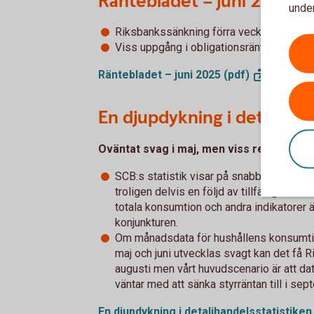
Räntebladet – juni 2025
under
Riksbankssänkning förra veckan och mer i 
Viss uppgång i obligationsräntor framöve
Räntebladet – juni 2025
(pdf)
En djupdykning i detaljhan
Oväntat svag i maj, men viss rekyl att vä
SCB:s statistik visar på snabb och bred n
troligen delvis en följd av tillfälliga fak
totala konsumtion och andra indikatorer är
konjunkturen.
Om månadsdata för hushållens konsumtio
maj och juni utvecklas svagt kan det få R
augusti men vårt huvudscenario är att da
väntar med att sänka styrräntan till i sep
En djupdykning i detaljhandelsstatistiken 