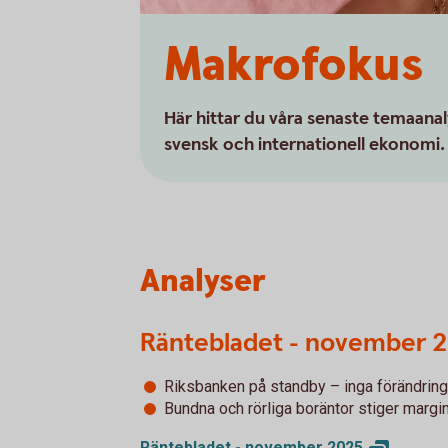
Makrofokus
Här hittar du våra senaste temaana
svensk och internationell ekonomi.
Analyser
Räntebladet - november 
Riksbanken på standby – inga förändringa
Bundna och rörliga boräntor stiger margi
Räntebladet - november
2025