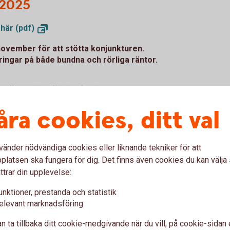
 2025
 här
(pdf)
ovember för att stötta konjunkturen.
ingar på både bundna och rörliga räntor.
äg att sätta fart
åra cookies, ditt val
för en snar vändning
 första halvåret 2025 trots stark ökning av
vänder nödvändiga cookies eller liknande tekniker för att
oende och varaktigt högre räntor.
latsen ska fungera för dig. Det finns även cookies du kan välj
bör konsumtionen kunna öka ganska snabbt
ttrar din upplevelse:
unktioner, prestanda och statistik
fart - augusti 2025
(pdf)
elevant marknadsföring
n ta tillbaka ditt cookie-medgivande när du vill, på cookie-sidan 