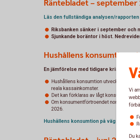
Räntebladet – september
Läs den fullständiga analysen/rapporten
Riksbanken sänker i september och n
Sjunkande boräntor i höst. Nedrevider
Hushållens konsumtion på v
V
En jämförelse med tidigare kriser talar 
Hushållens konsumtion utvecklades svagt
reala kassainkomster.
Vi an
Det kan förklaras av lågt konsumentförtr
webbp
Om konsumentförtroendet normaliseras 
förbä
2026.
F
Hushållens konsumtion på väg att sätta 
R
Du ka