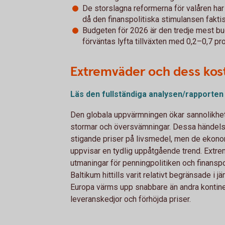
De storslagna reformerna för valåren har
då den finanspolitiska stimulansen faktisk
Budgeten för 2026 är den tredje mest b
förväntas lyfta tillväxten med 0,2–0,7 pr
Extremväder och dess kos
Läs den fullständiga analysen/rapporten
Den globala uppvärmningen ökar sannolikhe
stormar och översvämningar. Dessa händelser
stigande priser på livsmedel, men de ekonom
uppvisar en tydlig uppåtgående trend. Ext
utmaningar för penningpolitiken och finanspo
Baltikum hittills varit relativt begränsade i 
Europa värms upp snabbare än andra kontinen
leveranskedjor och förhöjda priser.