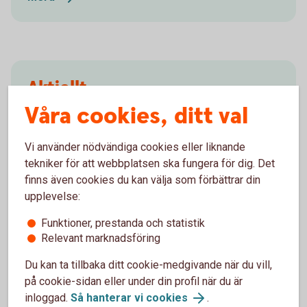
Aktiellt
Våra cookies, ditt val
Dagliga bolagsanalyser, börskommentarer,
aktierekommendationer, förvaltarkommentarer och
Vi använder nödvändiga cookies eller liknande
tips runt pension och privatekonomi.
tekniker för att webbplatsen ska fungera för dig. Det
finns även cookies du kan välja som förbättrar din
Aktiellt (swedbank-aktiellt.se)
upplevelse:
Funktioner, prestanda och statistik
Relevant marknadsföring
Klimatranking
Du kan ta tillbaka ditt cookie-medgivande när du vill,
på cookie-sidan eller under din profil när du är
Frågor och svar
inloggad.
Så hanterar vi cookies
.
Climetrics bolagsranking