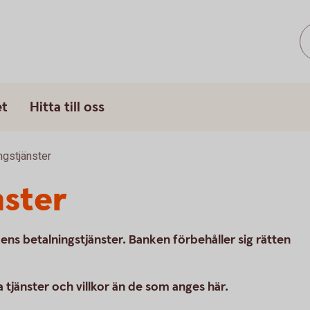
et
Hitta till oss
ngstjänster
nster
nkens betalningstjänster. Banken förbehåller sig rätten
jänster och villkor än de som anges här.