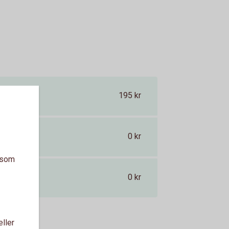
195 kr
0 kr
a som
0 kr
eller