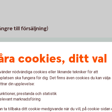
ngre till försäljning)
åra cookies, ditt val
m Sverige
vänder nödvändiga cookies eller liknande tekniker för att
latsen ska fungera för dig. Det finns även cookies du kan välj
ttrar din upplevelse:
mat inom EU
unktioner, prestanda och statistik
elevant marknadsföring
Visa mer
n ta tillbaka ditt cookie-medgivande när du vill, på cookie-sidan 