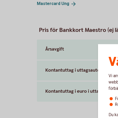
Mastercard
Ung
Pris för Bankkort Maestro (ej lä
Årsavgift
V
Kontantuttag i uttagsautomat ino
Vi an
webbp
förbä
Kontantuttag i euro i uttagsauto
F
R
Du ka