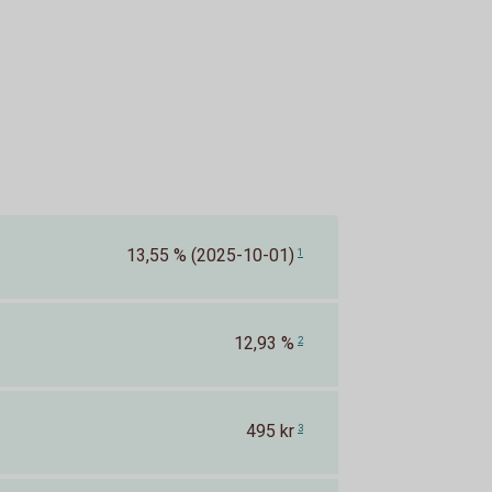
13,55 % (2025-10-01)
1
12,93 %
2
495 kr
3