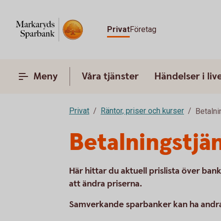
Privat
Företag
Meny
Våra tjänster
Händelser i liv
Privat
Räntor, priser och kurser
Betalni
Betalningstjä
Här hittar du aktuell prislista över ba
att ändra priserna.
Samverkande sparbanker kan ha andra t