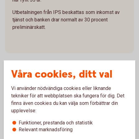
Utbetalningen från IPS beskattas som inkomst av
tjänst och banken drar normalt av 30 procent
preliminärskatt.
Våra cookies, ditt val
Ändring av utbetalning
Vi använder nödvändiga cookies eller liknande
tekniker för att webbplatsen ska fungera för dig. Det
Om utbetalning redan är påbörjad har du fortfarande
finns även cookies du kan välja som förbättrar din
möjlighet att ändra under hur många år du vill att
upplevelse:
utbetalningen ska pågå.
Funktioner, prestanda och statistik
Under de första fem åren går det bara ändra till en
Relevant marknadsföring
kortare utbetalningstid, dock inte till en kortare tid än