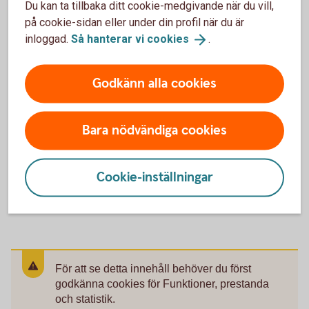
Du kan ta tillbaka ditt cookie-medgivande när du vill,
fem år. Kontakta Kundcenter eller besök ett
på cookie-sidan eller under din profil när du är
bankkontor om du vill ha hjälp att ändra.
inloggad.
Så hanterar vi
cookies
.
Godkänn alla cookies
Bara nödvändiga cookies
Mer information
Cookie-inställningar
Information om
IPS
För att se detta innehåll behöver du först
godkänna cookies för Funktioner, prestanda
och statistik.