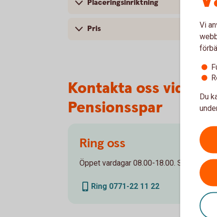
Placeringsinriktning
Vi an
Pris
webbp
förbä
F
R
Kontakta oss vid fr
Du ka
Pensionsspar
under
Ring oss
Öppet vardagar 08.00-18.00. Stängt helge
Ring 0771-22 11 22