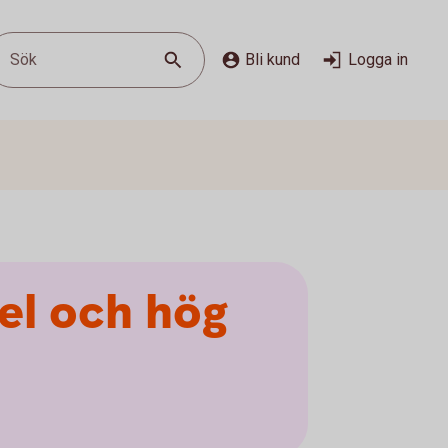
Sök
Bli kund
Logga in
el och hög