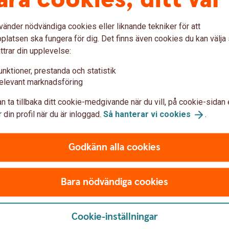
vänder nödvändiga cookies eller liknande tekniker för att
latsen ska fungera för dig. Det finns även cookies du kan välj
ttrar din upplevelse:
unktioner, prestanda och statistik
elevant marknadsföring
ågor om Swedbank
n ta tillbaka ditt cookie-medgivande när du vill, på cookie-sidan 
 din profil när du är inloggad.
Så hanterar vi
cookies
.
Godkänn alla cookies
Besök oss
r och röda dagar.
Välkommen till ett av våra k
Bara nödvändiga cookies
Hitta ditt
bankkontor
Cookie-inställningar