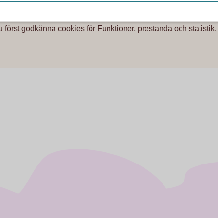
u först godkänna cookies för Funktioner, prestanda och statistik.