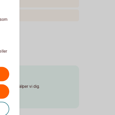
a som
eller
ontor så hjälper vi dig.