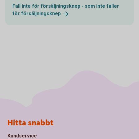
Fall inte för försäljningsknep - som inte faller
för
försäljningsknep
Sidfot
Hitta snabbt
Kundservice