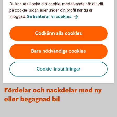
Information om skadade vindrutor
Du kan ta tillbaka ditt cookie-medgivande när du vill,
på cookie-sidan eller under din profil när du är
inloggad.
Så hanterar vi
cookies
.
Information om körning när det är snö och
vinterväglag
Godkänn alla cookies
Tips för dig som ska på långresa med bil
Bara nödvändiga cookies
Information om vilda djur och viltolyckor
Att tänka på för dig som förare
Cookie-inställningar
Fördelar och nackdelar med ny
eller begagnad bil