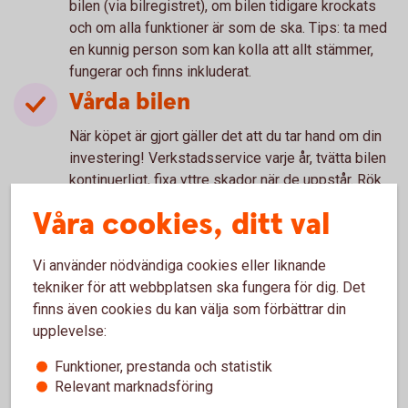
bilen (via bilregistret), om bilen tidigare krockats
och om alla funktioner är som de ska. Tips: ta med
en kunnig person som kan kolla att allt stämmer,
fungerar och finns inkluderat.
Vårda bilen
När köpet är gjort gäller det att du tar hand om din
investering! Verkstadsservice varje år, tvätta bilen
kontinuerligt, fixa yttre skador när de uppstår. Rök
inte i den – den blir snabbt extremt svår att sälja
Våra cookies, ditt val
vidare då.
Vi använder nödvändiga cookies eller liknande
tekniker för att webbplatsen ska fungera för dig. Det
Bra att tänka på när det gäller
finns även cookies du kan välja som förbättrar din
trafiksäkerhet
upplevelse:
Funktioner, prestanda och statistik
Relevant marknadsföring