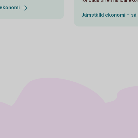
för båda till en hållbar ek
ekonomi
Jämställd ekonomi – så 