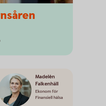
rnsåren
a
Madelén
Falkenhäll
Ekonom för
Finansiell hälsa