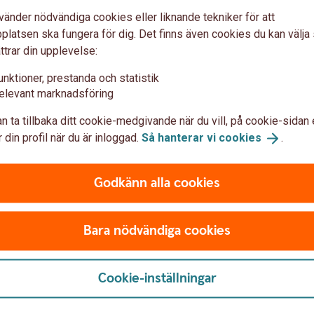
5 400
a
vänder nödvändiga cookies eller liknande tekniker för att
p
latsen ska fungera för dig. Det finns även cookies du kan välj
6 300
ttrar din upplevelse:
s
7 100
unktioner, prestanda och statistik
elevant marknadsföring
8 000
n ta tillbaka ditt cookie-medgivande när du vill, på cookie-sidan 
8 800
 din profil när du är inloggad.
Så hanterar vi
cookies
.
Godkänn alla cookies
månad eller ingen inkomst alls, får man 250
er vecka.
Bara nödvändiga cookies
Cookie-inställningar
kan arbeta har du rätt till ersättning för vård
gen är knappt 80 procent av din lön per dag,