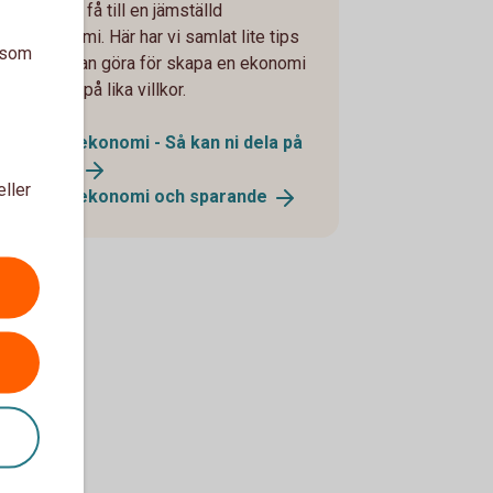
lltid lätt att få till en jämställd
rivatekonomi. Här har vi samlat lite tips
a som
på vad du kan göra för skapa en ekonomi
om är mer på lika villkor.
Jämställd ekonomi - Så kan ni dela på
utgifterna
eller
Jämställd ekonomi och
sparande