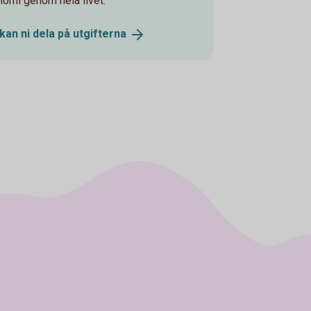
onomi genom hela livet.
kan ni dela på
utgifterna