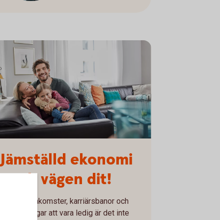
4459340
Jämställd ekonomi
– och vägen dit!
Med olika inkomster, karriärsbanor och
örutsättningar att vara ledig är det inte