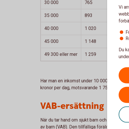
30 000
765
Vi an
webbp
35 000
893
förbä
40 000
1 020
F
R
45 000
1 148
Du ka
49 300 eller mer
1 259
under
Har man en inkomst under 10 000 kronor per 
kronor per dag, motsvarande 1 750 kronor p
VAB-ersättning
När du tar hand om sjukt barn och därmed inte 
av barn (VAB). Den tillfälliga föräldrapennin