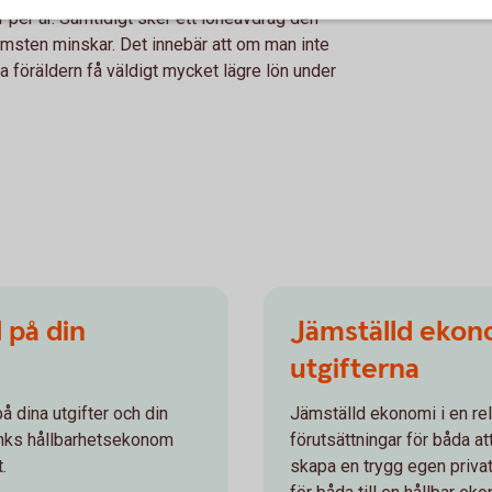
r per år. Samtidigt sker ett löneavdrag den
komsten minskar. Det innebär att om man inte
 föräldern få väldigt mycket lägre lön under
 på din
Jämställd ekono
utgifterna
å dina utgifter och din
Jämställd ekonomi i en rel
nks hållbarhetsekonom
förutsättningar för båda at
.
skapa en trygg egen priva