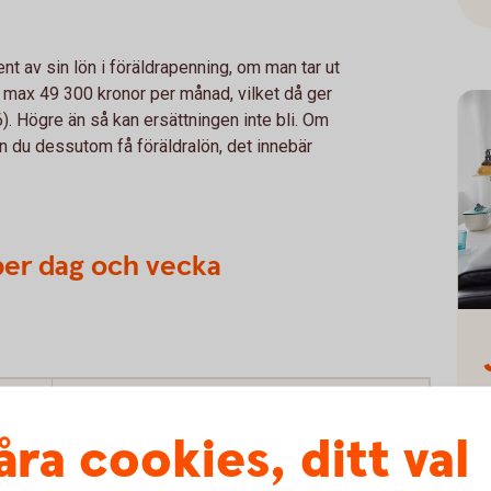
nt av sin lön i föräldrapenning, om man tar ut
ll max 49 300 kronor per månad, vilket då ger
). Högre än så kan ersättningen inte bli. Om
an du dessutom få föräldralön, det innebär
per dag och vecka
113
r dag
Föräldrapenning, per vecka. Avrundade tal
åra cookies, ditt val
4 500
f