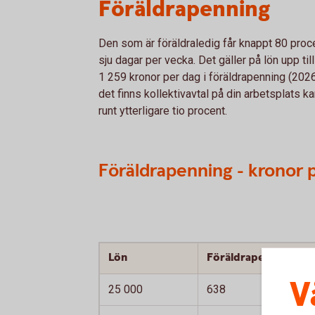
Föräldrapenning
Den som är föräldraledig får knappt 80 proce
sju dagar per vecka. Det gäller på lön upp ti
1 259 kronor per dag i föräldrapenning (2026
det finns kollektivavtal på din arbetsplats k
runt ytterligare tio procent.
Föräldrapenning - kronor 
Lön
Föräldrapenning, pe
V
25 000
638