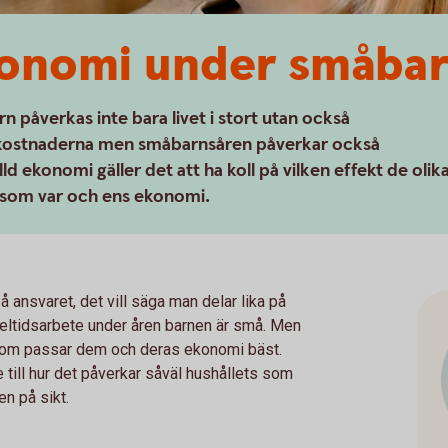
konomi under småba
rn påverkas inte bara livet i stort utan också
skostnaderna men småbarnsåren påverkar också
ld ekonomi gäller det att ha koll på vilken effekt de olik
s som var och ens ekonomi.
på ansvaret, det vill säga man delar lika på
deltidsarbete under åren barnen är små. Men
 som passar dem och deras ekonomi bäst.
till hur det påverkar såväl hushållets som
n på sikt.