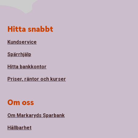
Sidfot
Hitta snabbt
Kundservice
Spärrhjälp
Hitta bankkontor
Priser, räntor och kurser
Om oss
Om Markaryds Sparbank
Hållbarhet