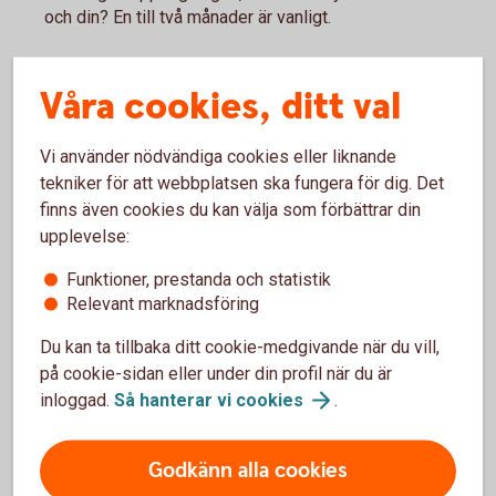
och din? En till två månader är vanligt.
Trivselregler och förbrukning
Våra cookies, ditt val
Har du lätt att anpassa dig? Vad händer om du bjuder över
Vi använder nödvändiga cookies eller liknande
vänner? Och får man ”låna” mat från någon annan?
tekniker för att webbplatsen ska fungera för dig. Det
När man bor i kollektiv finns det normalt flera gemensamma
finns även cookies du kan välja som förbättrar din
ytor, som kök, badrum och vardagsrum. Prata och kom
upplevelse:
överens om trivselregler, städdagar och underhåll.
Funktioner, prestanda och statistik
Att vara inneboende hos någon annan eller kanske hemma
Relevant marknadsföring
hos föräldrar kan spara pengar jämfört med ett eget
Du kan ta tillbaka ditt cookie-medgivande när du vill,
boende. Men det kan vara lätt att glömma bort att föräldrar
på cookie-sidan eller under din profil när du är
betalar din elförbrukning, mat om du äter hemma, tv,
inloggad.
Så hanterar vi
cookies
.
streamingtjänster, försäkringar och andra utgifter som är
förknippat med boendet.
Godkänn alla cookies