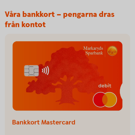
Våra bankkort – pengarna dras
från kontot
Bankkort Mastercard