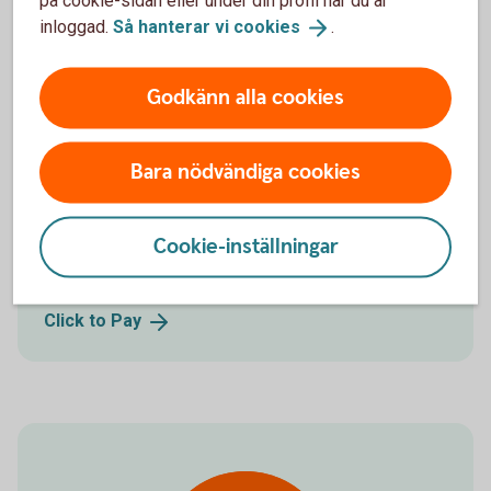
på cookie-sidan eller under din profil när du är
inloggad.
Så hanterar vi
cookies
.
Handla på
nätet
Godkänn alla cookies
Bara nödvändiga cookies
Börja shoppa på nätet med kortet
Cookie-inställningar
Handla på nätet med
kort
Click to
Pay