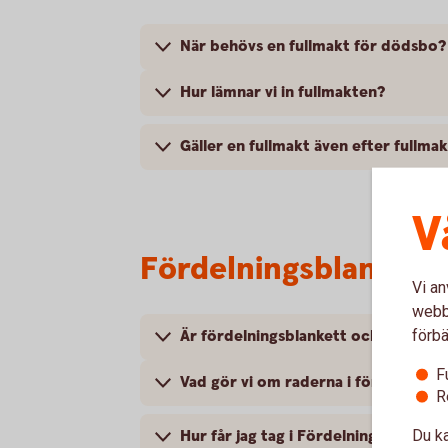
När behövs en fullmakt för dödsbo?
Hur lämnar vi in fullmakten?
Gäller en fullmakt även efter fullma
V
Fördelningsblankett
Vi an
webbp
förbä
Är fördelningsblankett och arvskift
F
Vad gör vi om raderna i fördelningsb
R
Du ka
Hur får jag tag i Fördelningsblankett