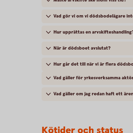
Måste arvskifte ske inom viss tid?
Vad gör vi om vi dödsbodelägare int
Hur upprättas en arvskifteshandling
När är dödsboet avslutat?
Hur går det till när vi är flera döds
Vad gäller för yrkesverksamma aktö
Vad gäller om jag redan haft ett äre
Kötider och status