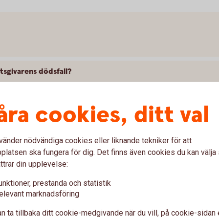
ktsgivarens dödsfall?
åra cookies, ditt val
vänder nödvändiga cookies eller liknande tekniker för att
latsen ska fungera för dig. Det finns även cookies du kan välj
ttrar din upplevelse:
eshandling samma sak?
unktioner, prestanda och statistik
lanketten är för få?
elevant marknadsföring
n ta tillbaka ditt cookie-medgivande när du vill, på cookie-sidan 
 för utbetalning av arv?