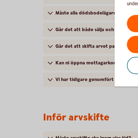
under
Måste alla dödsbodelägare skriva u
Går det att både sälja och överlåt
Går det att skifta arvet partiellt, d
Kan ni öppna mottagarkonton åt mi
Vi har tidigare genomfört ett partiel
Inför arvskifte