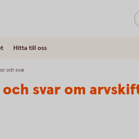
et
Hitta till oss
or och svar
r och svar om arvskif