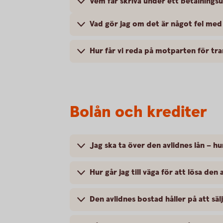
Vem får skriva under ett betalning
Vad gör jag om det är något fel me
Hur får vi reda på motparten för tr
Bolån och krediter
Jag ska ta över den avlidnes lån – hur
Hur går jag till väga för att lösa den 
Den avlidnes bostad håller på att säl