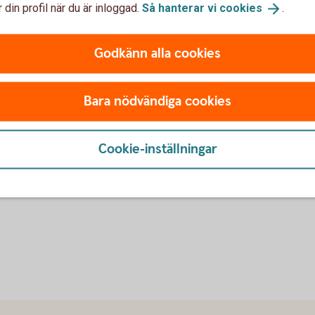
 din profil när du är inloggad.
Så hanterar vi
cookies
.
nder fördelningsblanketten?
Godkänn alla cookies
a fonder/värdepapper i samma uppdrag?
Bara nödvändiga cookies
et vill säga göra delutbetalningar från dödsboet?
g?
Cookie-inställningar
lt skifte – hur betalar vi ut det resterande?