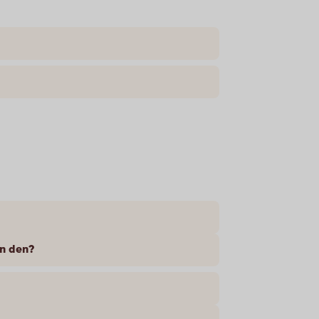
 avslutats – hur löser vi in den?