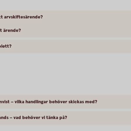
tt arvskiftesärende?
tt ärende?
lett?
vist – vilka handlingar behöver skickas med?
nds – vad behöver vi tänka på?