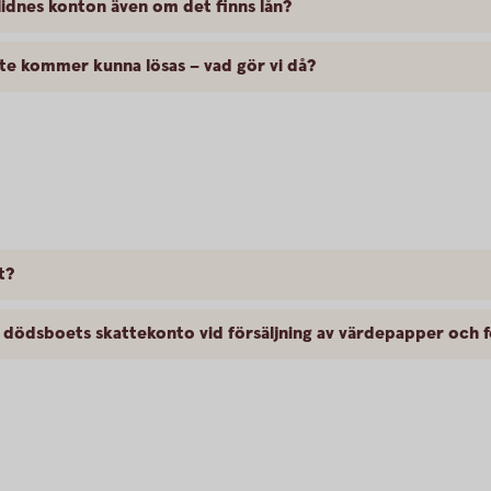
vlidnes konton även om det finns lån?
nte kommer kunna lösas – vad gör vi då?
t?
å dödsboets skattekonto vid försäljning av värdepapper och 