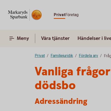
Privat
Företag
Meny
Våra tjänster
Händelser i liv
Privat
Familjejuridik
Fördela arv
Fråg
Vanliga frågo
dödsbo
Adressändring