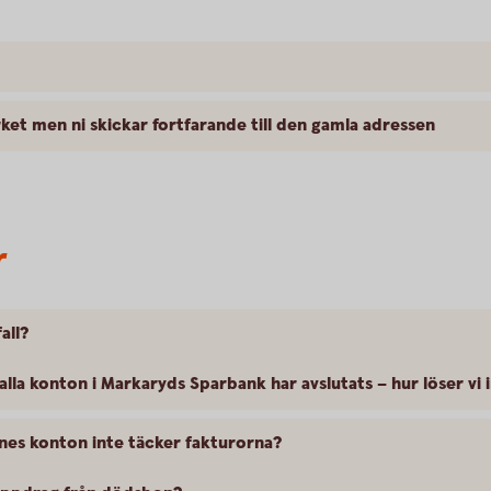
rket men ni skickar fortfarande till den gamla adressen
r
all?
Dödsboet har fått en värdeavi, men alla konton i Markaryds Sparbank har
nes konton inte täcker fakturorna?