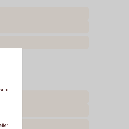
a som
eller