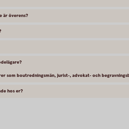
e är överens?
?
bodelägare?
rer som boutredningsmän, jurist-, advokat- och begravnings
nde hos er?