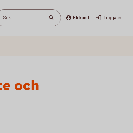
Sök
Bli kund
Logga in
te och