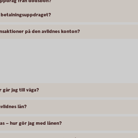
suppdrag från dödsbon?
d betalningsuppdraget?
ansaktioner på den avlidnes konton?
 går jag till väga?
avlidnes lån?
jas – hur gör jag med lånen?