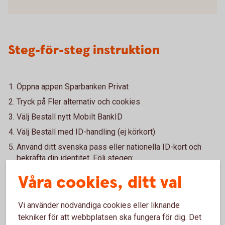
Steg-för-steg instruktion
Öppna appen Sparbanken Privat
Tryck på Fler alternativ och cookies
Välj Beställ nytt Mobilt BankID
Välj Beställ med ID-handling (ej körkort)
Använd ditt svenska pass eller nationella ID-kort och
bekräfta din identitet. Följ stegen:
Våra cookies, ditt val
Fotografera och blippa ditt pass eller nationella ID-kort
(ej körkort) i BankID-appen
Genomför ansiktsigenkänning
Vi använder nödvändiga cookies eller liknande
När du verifierat dig - godkänn villkor och hämta Mobilt
tekniker för att webbplatsen ska fungera för dig. Det
BankID.