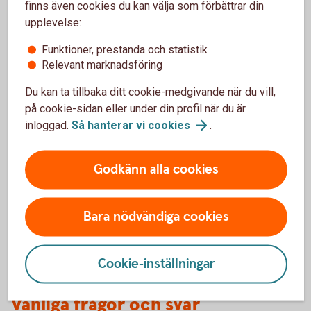
finns även cookies du kan välja som förbättrar din
upplevelse:
Funktioner, prestanda och statistik
Relevant marknadsföring
Andra sätt
Du kan ta tillbaka ditt cookie-medgivande när du vill,
Du kan fortfarande använda ett fungerande BankID
på cookie-sidan eller under din profil när du är
eller säkerhetsdosa. För att göra det väljer du att
inloggad.
Så hanterar vi
cookies
.
beställa med säkerhetsdosa eller befintligt
BankID. Observera att det ibland krävs en digital ID-
kontroll i form av att du scannar ditt pass eller
Godkänn alla cookies
nationella ID-kort när du använder säkerhetsdosan.
Mobilt
BankID
Bara nödvändiga cookies
Cookie-inställningar
Vanliga frågor och svar