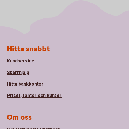
Sidfot
Hitta snabbt
Kundservice
Spärrhjälp
Hitta bankkontor
Priser, räntor och kurser
Om oss