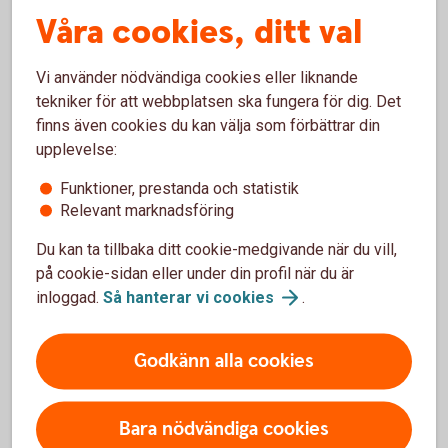
Konkurrenskraftig ränta
Våra cookies, ditt val
Personlig rådgivning
Upp till 30 % rabatt på hemförsäkring
Vi använder nödvändiga cookies eller liknande
tekniker för att webbplatsen ska fungera för dig. Det
Flytta ditt bolån till
oss
finns även cookies du kan välja som förbättrar din
upplevelse:
Funktioner, prestanda och statistik
Relevant marknadsföring
Du kan ta tillbaka ditt cookie-medgivande när du vill,
Vill du anmäla
på cookie-sidan eller under din profil när du är
konto?
inloggad.
Så hanterar vi
cookies
.
Godkänn alla cookies
Bara nödvändiga cookies
Anmäl ditt konto för