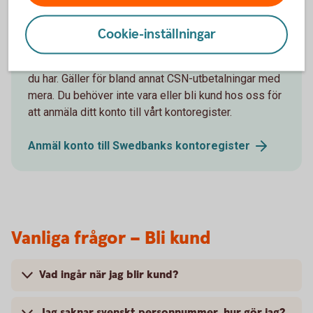
utbetalningar
Cookie-inställningar
Anmäl ditt konto till Swedbanks kontoregister och få
pengarna direkt in på ditt konto, oavsett vilken bank
du har. Gäller för bland annat CSN-utbetalningar med
mera. Du behöver inte vara eller bli kund hos oss för
att anmäla ditt konto till vårt kontoregister.
Anmäl konto till Swedbanks
kontoregister
Vanliga frågor – Bli kund
Vad ingår när jag blir kund?
Jag saknar svenskt personnummer, hur gör jag?