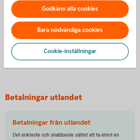
Kontanter
Godkänn alla cookies
Expressbetalning
Bara nödvändiga cookies
Betala snabbt och säkert online. Signera med Mobilt
BankID och transaktionen är klar.
Cookie-inställningar
Expressbetalning
Betalningar utlandet
Betalningar från utlandet
Det enklaste och snabbaste sättet att ta emot en