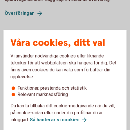
Överföringar
Dödsbo – betalningsservice
Våra cookies, ditt val
Du som är dödsbodelägare får hjälp att betala räkningar och
lösa in utbetalningsavier som står i den avlidnes eller i
Vi använder nödvändiga cookies eller liknande
dödsboets namn.
tekniker för att webbplatsen ska fungera för dig. Det
finns även cookies du kan välja som förbättrar din
Dödsbo - betalningsservice
upplevelse:
Funktioner, prestanda och statistik
Relevant marknadsföring
Kontanter
Du kan ta tillbaka ditt cookie-medgivande när du vill,
Hitta bankomater och få tips på hur du betalar, ger bort
på cookie-sidan eller under din profil när du är
pengar eller löser in en avi utan att ha eller få kontanter.
inloggad.
Så hanterar vi cookies
.