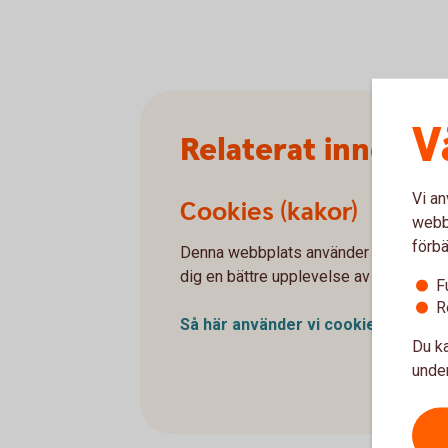
V
Relaterat innehåll
Vi an
Cookies (kakor)
webbp
förbä
Denna webbplats använder cookies (kak
dig en bättre upplevelse av webbplats
F
R
Så här använder vi
cookies
Du ka
under