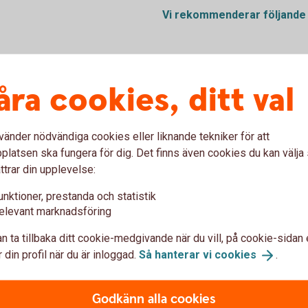
Vi rekommenderar följand
åra cookies, ditt val
vänder nödvändiga cookies eller liknande tekniker för att
latsen ska fungera för dig. Det finns även cookies du kan välj
ttrar din upplevelse:
or) för att bland annat ge
en.
unktioner, prestanda och statistik
elevant marknadsföring
n ta tillbaka ditt cookie-medgivande när du vill, på cookie-sidan 
 din profil när du är inloggad.
Så hanterar vi
cookies
.
Godkänn alla cookies