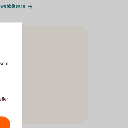
e
webbläsare
a som
eller