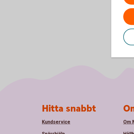
Sidfot
Hitta snabbt
Om
Kundservice
Om M
Spärrhjälp
Håll