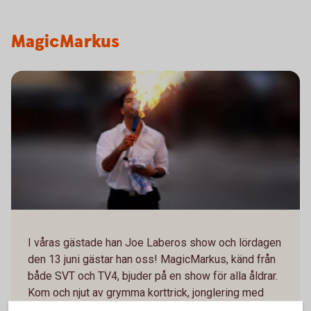
MagicMarkus
I våras gästade han Joe Laberos show och lördagen
den 13 juni gästar han oss! MagicMarkus, känd från
både SVT och TV4, bjuder på en show för alla åldrar.
Kom och njut av grymma korttrick, jonglering med
knivar och när han förutser någons favoritgodis.