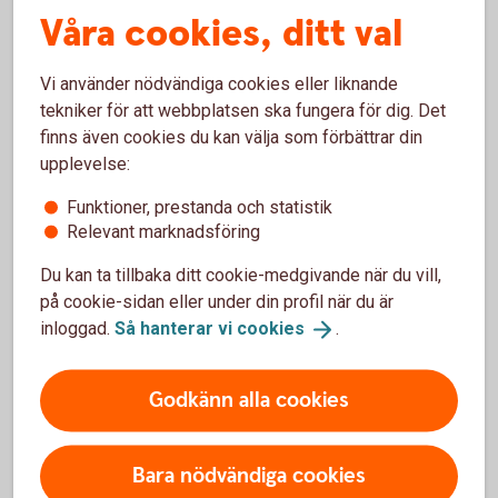
Våra cookies, ditt val
Läs mer om MagicMarkus
här
Vi använder nödvändiga cookies eller liknande
tekniker för att webbplatsen ska fungera för dig. Det
finns även cookies du kan välja som förbättrar din
upplevelse:
Funktioner, prestanda och statistik
Relevant marknadsföring
Du kan ta tillbaka ditt cookie-medgivande när du vill,
Kalendarium
på cookie-sidan eller under din profil när du är
inloggad.
Så hanterar vi
cookies
.
Tidsschema för familjedagen finns nedan. Vi reseverar oss
för att ändringar kan ske.
Godkänn alla cookies
Bara nödvändiga cookies