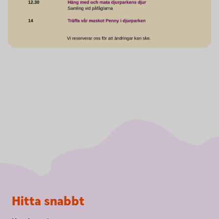
Sidfot
Hitta snabbt