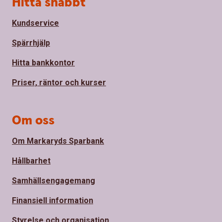
Sidfot
Hitta snabbt
Kundservice
Spärrhjälp
Hitta bankkontor
Priser, räntor och kurser
Om oss
Om Markaryds Sparbank
Hållbarhet
Samhällsengagemang
Finansiell information
Styrelse och organisation