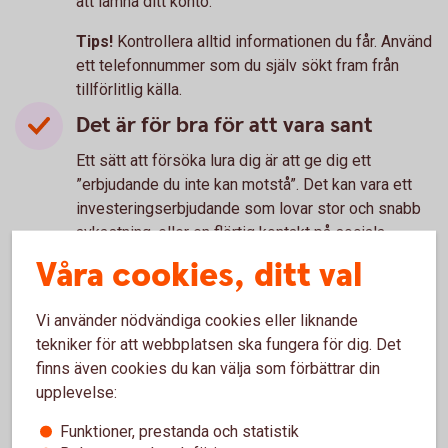
att lämna ditt konto.
Tips!
Kontrollera alltid informationen du får. Använd
ett telefonnummer som du själv sökt fram från
tillförlitlig källa.
Det är för bra för att vara sant
Ett sätt att försöka lura dig är att ge dig ett
”erbjudande du inte kan motstå”. Det kan vara ett
investeringserbjudande som lovar stor och snabb
avkastning, eller en flörtig kontakt på sociala
medier.
Våra cookies, ditt val
Tips!
Kolla alltid källan om något känns för bra för
Vi använder nödvändiga cookies eller liknande
att vara sant. Fråga någon du litar på vad de tycker
tekniker för att webbplatsen ska fungera för dig. Det
och tror om erbjudandet.
finns även cookies du kan välja som förbättrar din
upplevelse:
Funktioner, prestanda och statistik