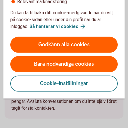
Relevant marknadsföring
Var
Du kan ta tillbaka ditt cookie-medgivande när du vill,
på cookie-sidan eller under din profil när du är
försiktig
inloggad.
Så hanterar vi
cookies
.
Godkänn alla cookies
Följ
inte
alla
uppmaningar.
Bara nödvändiga cookies
Om någon ber dig identifiera dig med till exempel
Cookie-inställningar
Mobilt BankID, klicka på länkar, ladda ner program,
lämna ifrån dig personliga uppgifter eller skicka
pengar. Avsluta konversationen om du inte själv först
tagit första kontakten.