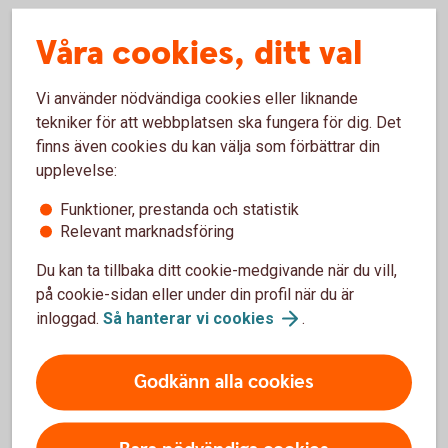
Våra cookies, ditt val
Fick du beskedet i april?
Vi använder nödvändiga cookies eller liknande
tekniker för att webbplatsen ska fungera för dig. Det
Betala senast: I juli.
finns även cookies du kan välja som förbättrar din
upplevelse:
Funktioner, prestanda och statistik
Relevant marknadsföring
Du kan ta tillbaka ditt cookie-medgivande när du vill,
på cookie-sidan eller under din profil när du är
Fick du beskedet i augusti?
inloggad.
Så hanterar vi
cookies
.
Betala senast: I november.
Godkänn alla cookies