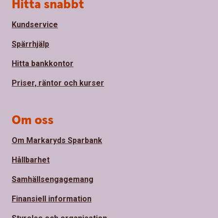
Sidfot
Hitta snabbt
Kundservice
Spärrhjälp
Hitta bankkontor
Priser, räntor och kurser
Om oss
Om Markaryds Sparbank
Hållbarhet
Samhällsengagemang
Finansiell information