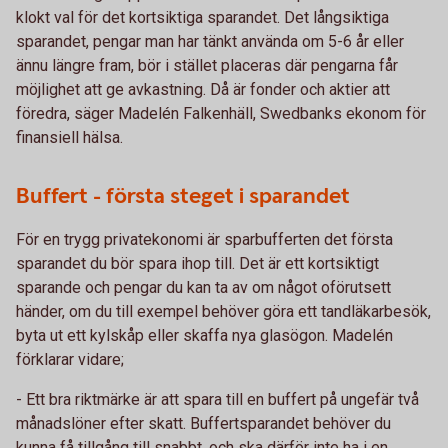
klokt val för det kortsiktiga sparandet. Det långsiktiga
sparandet, pengar man har tänkt använda om 5-6 år eller
ännu längre fram, bör i stället placeras där pengarna får
möjlighet att ge avkastning. Då är fonder och aktier att
föredra, säger Madelén Falkenhäll, Swedbanks ekonom för
finansiell hälsa.
Buffert - första steget i sparandet
För en trygg privatekonomi är sparbufferten det första
sparandet du bör spara ihop till. Det är ett kortsiktigt
sparande och pengar du kan ta av om något oförutsett
händer, om du till exempel behöver göra ett tandläkarbesök,
byta ut ett kylskåp eller skaffa nya glasögon. Madelén
förklarar vidare;
- Ett bra riktmärke är att spara till en buffert på ungefär två
månadslöner efter skatt. Buffertsparandet behöver du
kunna få tillgång till snabbt, och ska därför inte ha i en