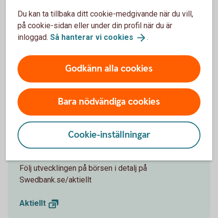
Madelén Falkenhäll
Ekonom för Finansiell hälsa
Du kan ta tillbaka ditt cookie-medgivande när du vill,
på cookie-sidan eller under din profil när du är
inloggad.
Så hanterar vi
cookies
.
Investeringar innebär en risk. Fonder med riskklass 5-7
Godkänn alla cookies
kan öka och minska kraftigt i värde. Faktablad,
informationsbroschyr och information om dina
rättigheter finns på
swedbankrobur.
se
.
Bara nödvändiga cookies
Cookie-inställningar
Följ börsens utveckling
Följ utvecklingen på börsen i detalj på
Swedbank.se/aktiellt
Aktiellt