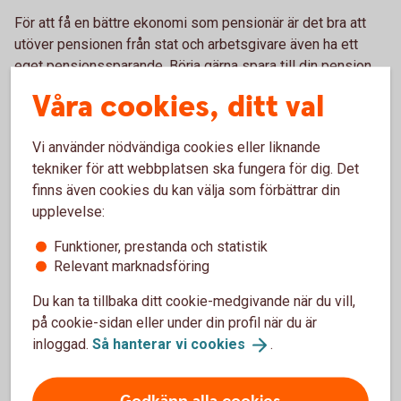
För att få en bättre ekonomi som pensionär är det bra att
utöver pensionen från stat och arbetsgivare även ha ett
eget pensionssparande. Börja gärna spara till din pension
på en gång när du börjar arbeta och får en egen inkomst.
Våra cookies, ditt val
– Ju tidigare du börjar spara till din pension, desto lägre
belopp kan du spara varje månad. Och även mindre belopp
Vi använder nödvändiga cookies eller liknande
växer sig större över tid, säger Madelén.
tekniker för att webbplatsen ska fungera för dig. Det
finns även cookies du kan välja som förbättrar din
Ett bra riktmärke kan vara att börja att spara 500 kronor per
upplevelse:
månad, och öka till runt 1 000 kronor per månad vid 35 års
ålder och 2 000 kronor per månad vid 45 års ålder. Börjar du
Funktioner, prestanda och statistik
Relevant marknadsföring
spara senare behöver beloppet vara högre.
Du kan ta tillbaka ditt cookie-medgivande när du vill,
på cookie-sidan eller under din profil när du är
inloggad.
Så hanterar vi
cookies
.
Pension
Läs mer om olika områden inom pension.