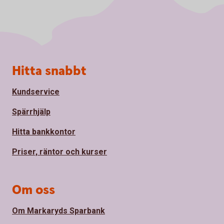
Sidfot
Hitta snabbt
Kundservice
Spärrhjälp
Hitta bankkontor
Priser, räntor och kurser
Om oss
Om Markaryds Sparbank