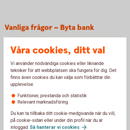
Vanliga frågor – Byta bank
Kostar det något att byta bank?
Våra cookies, ditt val
Hur lång tid tar det att byta bank?
Vi använder nödvändiga cookies eller liknande
tekniker för att webbplatsen ska fungera för dig. Det
Måste man byta BankID när man byter bank?
finns även cookies du kan välja som förbättrar din
upplevelse:
Kan man byta bank när man har bundna lån?
Funktioner, prestanda och statistik
Relevant marknadsföring
Varför ställer ni så många frågor när man ska
byta bank?
Du kan ta tillbaka ditt cookie-medgivande när du vill,
på cookie-sidan eller under din profil när du är
inloggad.
Så hanterar vi
cookies
.