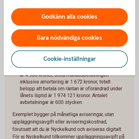
Räkneexempel bolån
Godkänn alla cookies
Ett lånebelopp på 1 000 000 kronor, till 3,89 %
Bara nödvändiga cookies
ränta (3 mån bunden, listränta senast ändrad
2026-05-29), med rak amortering
återbetalningstid 50 år, effektiv ränta: 3,96 % (ej
Cookie-inställningar
Nyckelkund 3,96 %).
Första månadsbetalningen inklusive amortering
är 4 908 kronor, sista månadsbetalningen
inklusive amortering är 1 672 kronor, totalt
belopp att betala om räntan är oförändrad under
lånets löptid är 1 974 121 kronor. Antalet
avbetalningar är 600 stycken.
Exemplet bygger på månatliga aviseringar, utan
uppläggningsavgift eller aviseringskostnad,
förutsatt att du är Nyckelkund och aviseras digitalt.
För ej Nyckelkund tillkommer uppläggningsavgift på