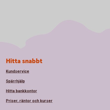
Sidfot
Hitta snabbt
Kundservice
Spärrhjälp
Hitta bankkontor
Priser, räntor och kurser