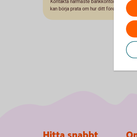
Kontakta närmaste bankkontor och träffa 
kan börja prata om hur ditt företag kan vä
Sidfot
Hitta snabbt
Om