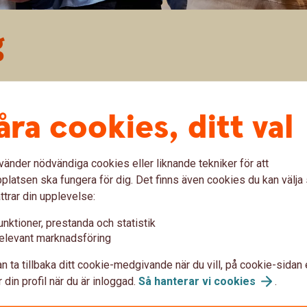
g
å dig in på en ny marknad hjälper vi dig hitta rätt utifrån
r bygger på långa relationer är vi lika angelägna som du
åra cookies, ditt val
Därför är vi med genom hela processen – före, under och
vänder nödvändiga cookies eller liknande tekniker för att
latsen ska fungera för dig. Det finns även cookies du kan välj
ttrar din upplevelse:
unktioner, prestanda och statistik
ar dig
elevant marknadsföring
n ta tillbaka ditt cookie-medgivande när du vill, på cookie-sidan 
 din profil när du är inloggad.
Så hanterar vi
cookies
.