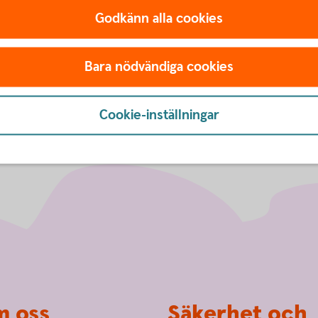
en företagsrådgivare för ett första möte så vi
Godkänn alla cookies
xa på bästa sätt.
Bara nödvändiga cookies
Cookie-inställningar
 oss
Säkerhet och