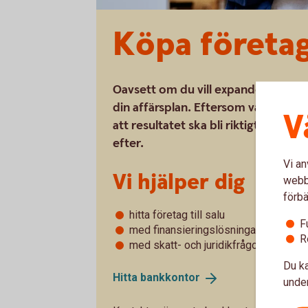
Köpa företa
Oavsett om du vill expandera eller sl
din affärsplan. Eftersom våra affäre
V
att resultatet ska bli riktigt bra. 
efter.
Vi an
Vi hjälper dig
webbp
förbä
hitta företag till salu
F
med finansieringslösningar som pass
R
med skatt- och juridikfrågor
Du ka
Hitta
bankkontor
under