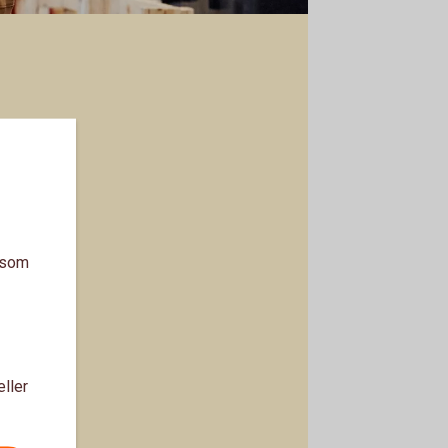
a som
eller