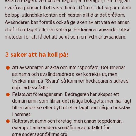
vara företagets vd och ber någon på företaget, i ett mejl, att
överföra pengar till ett visst konto. Ofta rör det sig om stora
belopp, utländska konton och nästan alltid är det bråttom.
Avsändaren kan förstås också ge sken av att vara en annan
chef i företaget eller en kollega. Bedragaren använder olika
metoder för att få det att se ut som om vd:n är avsändare.
3 saker att ha koll på:
Att avsändaren är äkta och inte "spoofad". Det innebär
att namn och avsändaradress ser korrekta ut, men
trycker man på ”Svara” så kommer bedragarens adress
upp i adressfältet.
Felstavat företagsnamn. Bedragaren har skapat ett
domännamn som liknar det riktiga bolagets, men har lagt
till en ändelse eller bytt ut eller tagit bort någon bokstav
i namnet.
Rättstavat namn och företag, men annan toppdomän,
exempel: arne.andersson@firma.se istället för
arne.andersson@firma.org