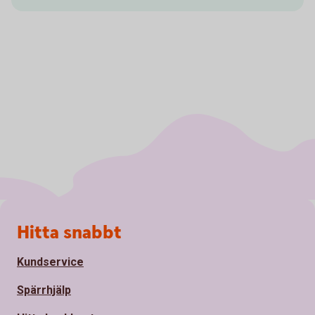
Sidfot
Hitta snabbt
Kundservice
Spärrhjälp