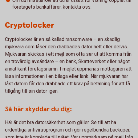
Om du misstänker att du är utsatt för vishing kopplat till
företagets bankaffärer, kontakta oss.
Cryptolocker
Cryptolocker är en så kallad ransomware – en skadlig
mjukvara som låser den drabbades dator helt eller delvis.
Mjukvaran skickas i ett mejl som ofta ser ut att komma från
en trovärdig avsändare – en bank, Skatteverket eller något
annat känt företagsnamn. I mejlet uppmanas mottagaren att
läsa informationen i en bilaga eller länk. När mjukvaran har
låst datorn får den drabbade ett krav på betalning för att få
tillgång till sin dator igen.
Så här skyddar du dig:
Här är det bra datorsäkerhet som gäller. Se till att ha
ordentliga antivirusprogram och gör regelbundna backuper,
som inte är kopplade till nätet. Var uppmärksam på mejl från