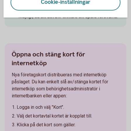
Cookie-inställningar
Spara data.
Om du blir lurad är det viktigt att du
har så mycket data om bedrägeriförsöket som
möjligt, så att det blir enklare att spåra förövarna.
Öppna och stäng kort för
internetköp
Nya företagskort distribueras med internetköp
påslaget. Du kan enkelt slå av/stänga kortet för
internetköp som behörighetsadministratör i
internetbanken eller appen:
Logga in och välj "Kort".
Välj det kortavtal kortet är kopplat till.
Klicka på det kort som gäller.