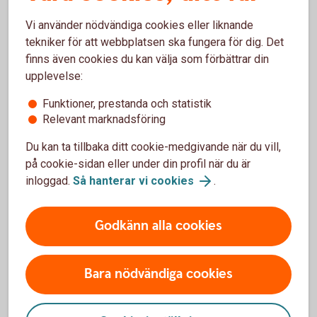
Gör det svårare för
bedragarna
Vi använder nödvändiga cookies eller liknande
tekniker för att webbplatsen ska fungera för dig. Det
finns även cookies du kan välja som förbättrar din
Gör ett regelverk
för hur ni ska hantera känslig
upplevelse:
information i företaget.
Träna medarbetarna.
Saker som de bör
Funktioner, prestanda och statistik
reagera på är dåligt språk, brådskande
Relevant marknadsföring
utlandsbetalningar, fel i mejladresser,
exempelvis ett extra tecken eller nya domäner.
Du kan ta tillbaka ditt cookie-medgivande när du vill,
Ha koll på säkerhetsbrister.
Gör tester som
på cookie-sidan eller under din profil när du är
kan avslöja svagheter i företagets
inloggad.
Så hanterar vi cookies
.
säkerhetssystem.
Håll dig uppdaterad.
Ta kontakt polisen och
andra på myndigheter som har kunskaper på
Godkänn alla cookies
området. Se till att du är uppdaterad på de
senaste trenderna när det gäller bedrägerier.
Ha dubbla signaturer.
Se till att alla betalningar
Bara nödvändiga cookies
kräver minst två godkända signaturer.
Kontakta banken,
för att få koll på hur ni normalt
överför pengar i företaget.