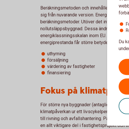
webbp
Beräkningsmetoden och innehållet i energid
förbä
sig från nuvarande version. Energiklassern
beräkningsmetoder. Utöver det introduceras
F
nollutsläppsbyggnad. Dessa ändringar görs 
R
energiklassningsskalan inom EU. För dig som
Du ka
energiprestanda får större betydelse vid:
under
uthyrning
försäljning
värdering av fastigheter
finansiering
Fokus på klimatpåver
För större nya byggnader (antagligen över 1 
klimatpåverkan ur ett livscykelperspektiv frå
till rivning och avfallshantering. På sikt omfa
en allt viktigare del i fastighetsprojekt och 