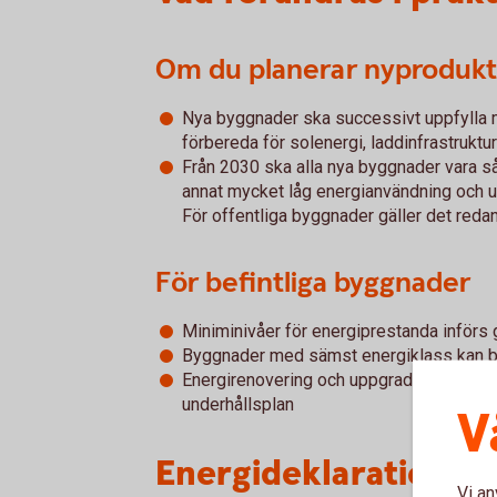
Om du planerar nyprodukt
Nya byggnader ska successivt uppfylla 
förbereda för solenergi, laddinfrastruktu
Från 2030 ska alla nya byggnader vara s
annat mycket låg energianvändning och ut
För offentliga byggnader gäller det reda
För befintliga byggnader
Miniminivåer för energiprestanda införs
Byggnader med sämst energiklass kan b
Energirenovering och uppgradering blir en
underhållsplan
V
Energideklarationen 
Vi an