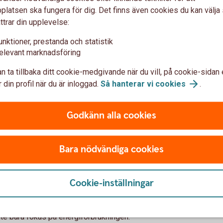
latsen ska fungera för dig. Det finns även cookies du kan välj
eklarationerna uppdateras och kommer skilja
ttrar din upplevelse:
a A–G kvarstår men med ändrade
 en ny energiklass A0 som symboliserar en
unktioner, prestanda och statistik
för att mer harmonisera
elevant marknadsföring
 fastighetsägare kan det innebär att
n ta tillbaka ditt cookie-medgivande när du vill, på cookie-sidan 
 din profil när du är inloggad.
Så hanterar vi
cookies
.
Godkänn alla cookies
Bara nödvändiga cookies
kan över hela livscykeln
000 kvadratmeter) införs krav på att beräkna
Cookie-inställningar
n 2028, allt från byggskedet, drift/underhåll
ttas fler byggnader, vilket gör klimatdata till
inte bara fokus på energiförbrukningen.