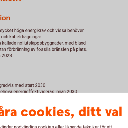
ion
mycket höga energikrav och vissa behöver
r och kabeldragningar.
å kallade nollutsläppsbyggnader, med bland
an förbränning av fossila bränslen på plats.
n 2028.
 gradvis med start 2030
ehöva energieffektiviseras innan 2030
 viktig del av fastighetens långsiktiga
åra cookies, ditt val
får större betydelse
vänder nödvändiga cookies eller liknande tekniker för att