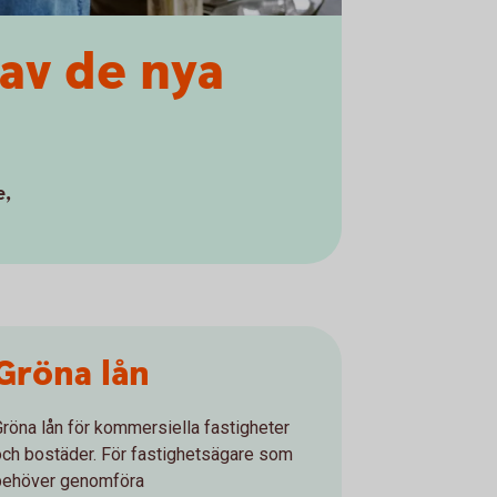
av de nya
e,
Gröna lån
Gröna lån för kommersiella fastigheter
och bostäder. För fastighetsägare som
behöver genomföra