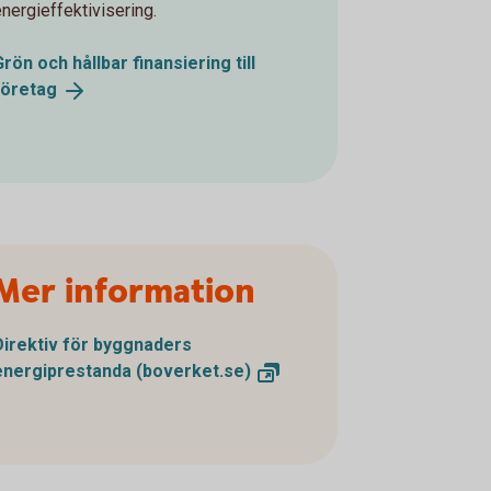
energieffektivisering.
Grön och hållbar finansiering till
företag
Mer information
Direktiv för byggnaders
energiprestanda
(boverket.se)