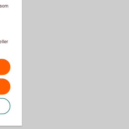
a som
eller