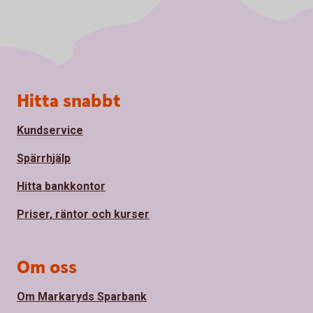
Sidfot
Hitta snabbt
Kundservice
Spärrhjälp
Hitta bankkontor
Priser, räntor och kurser
Om oss
Om Markaryds Sparbank