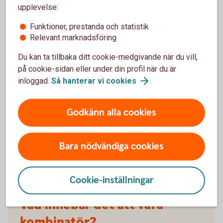
Måste arbetsgivaren godkänna att du
upplevelse:
startar företag?
Funktioner, prestanda och statistik
Det finns ingen generell rätt att gå ner i arbetstid för
Relevant marknadsföring
att starta eget. Därför är det klokt att prata med din
Du kan ta tillbaka ditt cookie-medgivande när du vill,
arbetsgivare tidigt.
på cookie-sidan eller under din profil när du är
Företagande räknas ofta som en bisyssla och kan
inloggad.
Så hanterar vi
cookies
.
behöva godkännas, särskilt om verksamheten:
Godkänn alla cookies
- konkurrerar med arbetsgivaren
- påverkar din arbetsprestation
Bara nödvändiga cookies
- riskerar att skapa en intressekonflikt
Cookie-inställningar
Vad innebär det att vara
kombinatör?