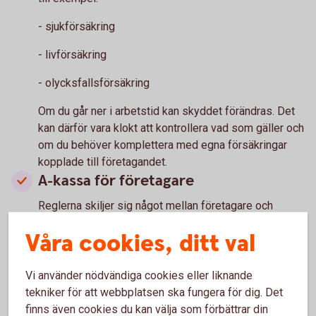
- sjukförsäkring
- livförsäkring
- olycksfallsförsäkring
Om du går ner i arbetstid kan skyddet förändras. Det
kan därför vara klokt att kontrollera vad som gäller och
om du behöver komplettera med egna försäkringar
kopplade till företagandet.
A-kassa för företagare
Reglerna skiljer sig något mellan företagare och
anställda. För att kunna få a-kassa behöver
Våra cookies, ditt val
verksamheten normalt vara vilande eller avslutad,
eftersom aktivt företagande räknas som arbete.
Vi använder nödvändiga cookies eller liknande
Det är därför bra att ta reda på vad som gäller innan du
tekniker för att webbplatsen ska fungera för dig. Det
gör större förändringar i din arbetssituation.
finns även cookies du kan välja som förbättrar din