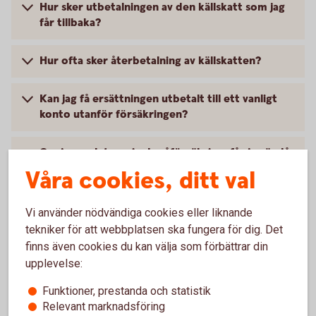
Hur sker utbetalningen av den källskatt som jag
får tillbaka?
Hur ofta sker återbetalning av källskatten?
Kan jag få ersättningen utbetalt till ett vanligt
konto utanför försäkringen?
Om jag avslutar min depåförsäkring, får jag ändå
ta del av eventuell återbetalning av utländsk
Våra cookies, ditt val
källskatt?
Vi använder nödvändiga cookies eller liknande
Vart vänder jag mig med frågor?
tekniker för att webbplatsen ska fungera för dig. Det
finns även cookies du kan välja som förbättrar din
upplevelse:
Funktioner, prestanda och statistik
För att se detta innehåll behöver du först
Relevant marknadsföring
godkänna cookies för Funktioner, prestanda