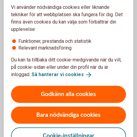
AB
Vi använder nödvändiga cookies eller liknande
tekniker för att webbplatsen ska fungera för dig. Det
Folksam Ömsesidig Sakförsäkring AB
finns även cookies du kan välja som förbättrar din
106 60 Stockholm
upplevelse:
Funktioner, prestanda och statistik
Relevant marknadsföring
Försäkringar där Folksam ömsesidig
Du kan ta tillbaka ditt cookie-medgivande när du vill,
sakförsäkring är försäkringsgivare
på cookie-sidan eller under din profil när du är
inloggad.
Så hanterar vi
cookies
.
Godkänn alla cookies
För att se detta innehåll behöver du först
godkänna cookies för Funktioner, prestanda
och statistik.
Bara nödvändiga cookies
Inställningar för cookies
Cookie-inställningar