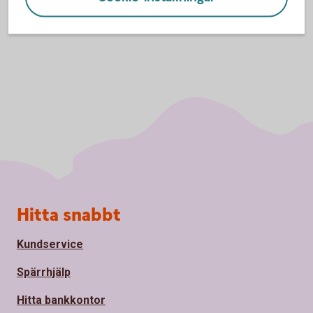
Sidfot
Hitta snabbt
Kundservice
Spärrhjälp
Hitta bankkontor