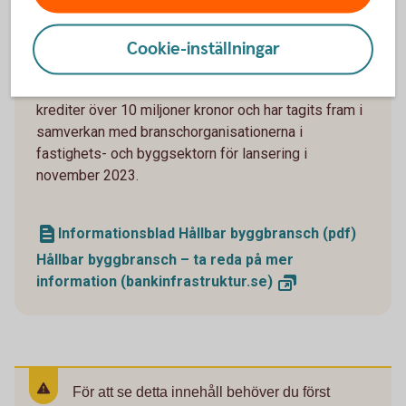
arbetstagares rättigheter respekteras. Bankerna har
bankgemensamma särskilda villkor som ska
användas vid kreditgivning till företag där
Cookie-inställningar
upphandling av byggverksamhet är målet med
finansieringen. De särskilda villkoren tillämpas på
krediter över 10 miljoner kronor och har tagits fram i
samverkan med branschorganisationerna i
fastighets- och byggsektorn för lansering i
november 2023.
Informationsblad Hållbar byggbransch (pdf)
Hållbar byggbransch – ta reda på mer
information
(bankinfrastruktur.se)
För att se detta innehåll behöver du först