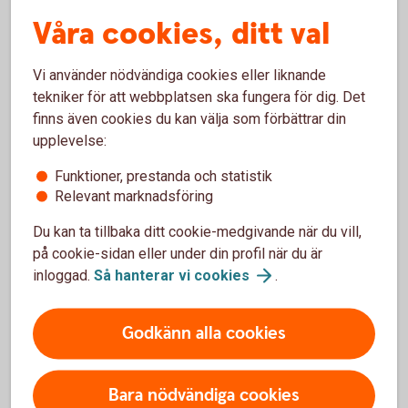
Fler fastighetslån och
Våra cookies, ditt val
byggnadskrediter
Vi använder nödvändiga cookies eller liknande
Grönt
fastighetslån
tekniker för att webbplatsen ska fungera för dig. Det
Fastighetslån i Swedbank
Hypotek
finns även cookies du kan välja som förbättrar din
Lån skog- och
lantbruksfastighet
upplevelse:
Byggnadskredit
Energilån
Funktioner, prestanda och statistik
Relevant marknadsföring
Du kan ta tillbaka ditt cookie-medgivande när du vill,
på cookie-sidan eller under din profil när du är
Hållbar byggbransch
inloggad.
Så hanterar vi
cookies
.
Hållbar byggbransch är ett branschinitiativ bland
Godkänn alla cookies
banker och kreditinstitut i Sverige: Syftet är att
motverka arbetslivskriminalitet i byggbranschen
samt verka för en sund konkurrens och att
Bara nödvändiga cookies