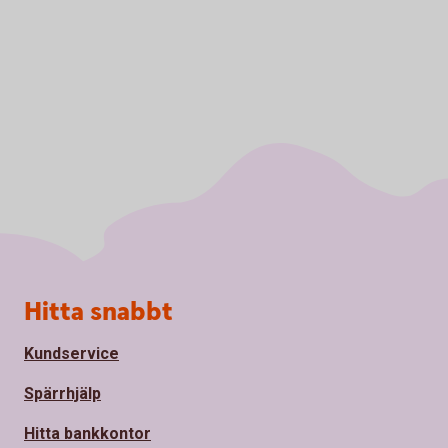
Sidfot
Hitta snabbt
Kundservice
Spärrhjälp
Hitta bankkontor