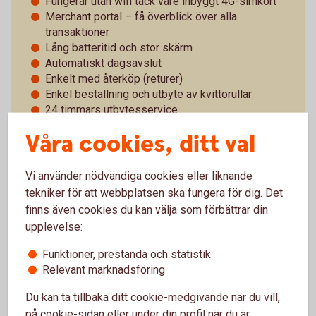
Fungerar utan wifi tack vare inbyggt 4G-simkort
Merchant portal – få överblick över alla
transaktioner
Lång batteritid och stor skärm
Automatiskt dagsavslut
Enkelt med återköp (returer)
Enkel beställning och utbyte av kvittorullar
24 timmars utbytesservice
Support alla dagar
Våra cookies, ditt val
Vi använder nödvändiga cookies eller liknande
tekniker för att webbplatsen ska fungera för dig. Det
Pay Classic - pris och villkor
finns även cookies du kan välja som förbättrar din
upplevelse:
Vad betyder det att kortterminalen är trådlös?
Funktioner, prestanda och statistik
Relevant marknadsföring
Vad kan man göra i portalen?
Du kan ta tillbaka ditt cookie-medgivande när du vill,
på cookie-sidan eller under din profil när du är