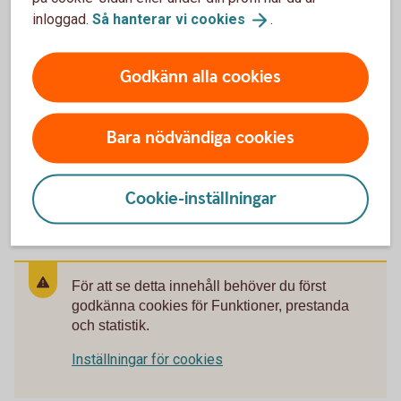
Kan jag använda min telefon som kortterminal?
inloggad.
Så hanterar vi
cookies
.
Är det någon bindningstid på betalterminalen?
Godkänn alla cookies
Vad ska jag göra om jag behöver ett
kassasystem?
Bara nödvändiga cookies
Kan jag köpa en kortterminal separat, utan
paketlösning?
Cookie-inställningar
För att se detta innehåll behöver du först
godkänna cookies för Funktioner, prestanda
och statistik.
Inställningar för cookies