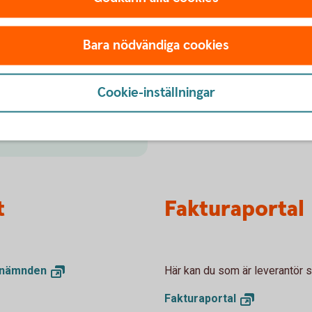
Internetban
Bara nödvändiga cookies
akturor? Vi erbjuder en
Sköt bankärenden smidigt o
att ta emot e-fakturor
ekonomi och affärer, dygnet
Cookie-inställningar
Internetbanken
företag
t
Fakturaportal
snämnden
Här kan du som är leverantör sk
Fakturaportal