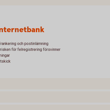
 internetbank
 frankering och postinlämning
risken för felregistrering försvinner
ningar
tskick