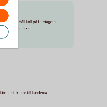
ken
ch säkert. Håll koll på företagets
 runt, världen över.
icka e-fakturor till kunderna.