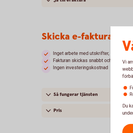
Ja till eFaktura
Skicka e-faktura via 
V
Inget arbete med utskrifter, kuverterin
Fakturan skickas snabbt och säkert
Vi an
Ingen investeringskostnad
webbp
förbä
F
R
Så fungerar tjänsten
Du ka
Pris
under