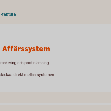
e-faktura
n Affärssystem
 frankering och postinlämning
 skickas direkt mellan systemen