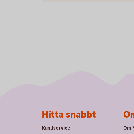
Sidfot
Hitta snabbt
Om
Kundservice
Om M