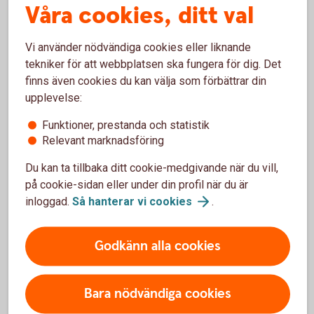
Så skapar du en Swish-rapport
Våra cookies, ditt val
Vi använder nödvändiga cookies eller liknande
Logga in i internetbanken
tekniker för att webbplatsen ska fungera för dig. Det
Gå till översikten: Betala/överföra – Swish – Swish
finns även cookies du kan välja som förbättrar din
funktioner.
upplevelse:
Välj Swish-rapport
Funktioner, prestanda och statistik
Relevant marknadsföring
Du kan ta tillbaka ditt cookie-medgivande när du vill,
Återbetalningar
på cookie-sidan eller under din profil när du är
inloggad.
Så hanterar vi
cookies
.
Var görs återbetalningar?
Godkänn alla cookies
När kan återbetalningar göras?
Bara nödvändiga cookies
Kontroll vid en återbetalning