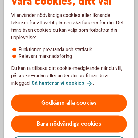
Våra cookies, ditt val
Detta får ni med Trade Finance
Vi använder nödvändiga cookies eller liknande
Online
tekniker för att webbplatsen ska fungera för dig. Det
finns även cookies du kan välja som förbättrar din
upplevelse:
Ökad tillgänglighet
Snabb hantering
Funktioner, prestanda och statistik
Säkra ansökningar
Relevant marknadsföring
Kontroll på flöden
Papperslös korrespondens
Du kan ta tillbaka ditt cookie-medgivande när du vill,
på cookie-sidan eller under din profil när du är
inloggad.
Så hanterar vi
cookies
.
För att se detta innehåll behöver du först
Godkänn alla cookies
godkänna cookies för Funktioner, prestanda
och statistik.
Inställningar för cookies
Bara nödvändiga cookies