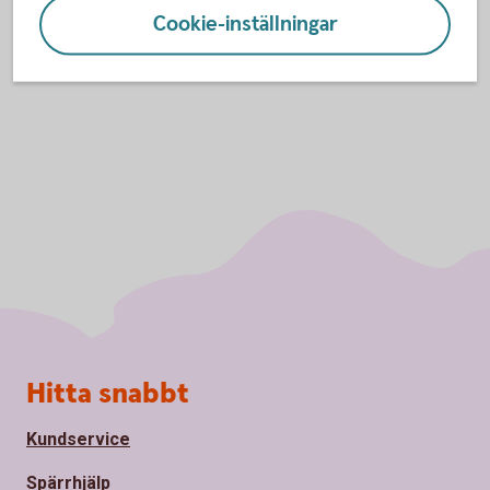
Cookie-inställningar
Sidfot
Hitta snabbt
Kundservice
Spärrhjälp