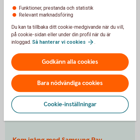
Ändra limit
Funktioner, prestanda och statistik
Relevant marknadsföring
Du väljer limit när kortet läggs upp för första gången.
Du kan ta tillbaka ditt cookie-medgivande när du vill,
Du kan när som helst ändra limiten.
på cookie-sidan eller under din profil när du är
inloggad.
Så hanterar vi
cookies
.
Logga in och välj ”Kort” i huvudmenyn
Välj det kortavtal kortet är kopplat till
Godkänn alla cookies
Klicka på det kort du vill ändra limit för
Klicka på länken "Ändra limit"
Bara nödvändiga cookies
Ändra limit
Kontrollera, godkänn och signera
Cookie-inställningar
Logga in och ändra
limit