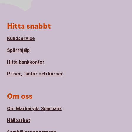
Sidfot
Hitta snabbt
Kundservice
Spärrhjälp
Hitta bankkontor
Priser, räntor och kurser
Om oss
Om Markaryds Sparbank
Hållbarhet